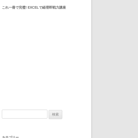
これ一冊で完璧! EXCELで経理即戦力講座
検索:
カテゴリー