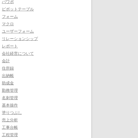
パワポ
ピボットテーブル
フォーム
マクロ
ユーザーフォーム
リレーションシップ
レポート
会社経営について
会計
住所録
出納帳
助成金
勤務管理
名刺管理
基本操作
塗りつぶし
売上分析
工事台帳
工程管理