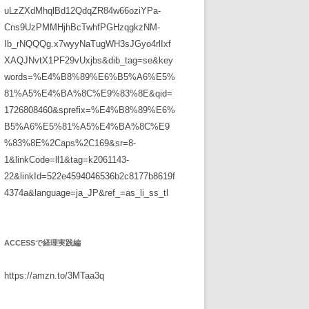
uLzZXdMhqlBd12QdqZR84w66oziYPa-
Cns9UzPMMHjhBcTwhfPGHzqgkzNM-
Ib_rNQQQg.x7wyyNaTugWH3sJGyo4rlIxf
XAQJNvtX1PF29vUxjbs&dib_tag=se&key
words=%E4%B8%89%E6%B5%A6%E5%
81%A5%E4%BA%8C%E9%83%8E&qid=
1726808460&sprefix=%E4%B8%89%E6%
B5%A6%E5%81%A5%E4%BA%8C%E9
%83%8E%2Caps%2C169&sr=8-
1&linkCode=ll1&tag=k2061143-
22&linkId=522e4594046536b2c8177b8619f
4374a&language=ja_JP&ref_=as_li_ss_tl
ACCESSで経理実践編
https://amzn.to/3MTaa3q