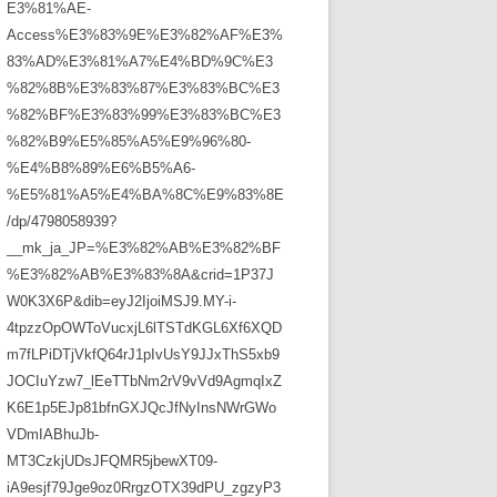
E3%81%AE-
Access%E3%83%9E%E3%82%AF%E3%
83%AD%E3%81%A7%E4%BD%9C%E3
%82%8B%E3%83%87%E3%83%BC%E3
%82%BF%E3%83%99%E3%83%BC%E3
%82%B9%E5%85%A5%E9%96%80-
%E4%B8%89%E6%B5%A6-
%E5%81%A5%E4%BA%8C%E9%83%8E
/dp/4798058939?
__mk_ja_JP=%E3%82%AB%E3%82%BF
%E3%82%AB%E3%83%8A&crid=1P37J
W0K3X6P&dib=eyJ2IjoiMSJ9.MY-i-
4tpzzOpOWToVucxjL6lTSTdKGL6Xf6XQD
m7fLPiDTjVkfQ64rJ1pIvUsY9JJxThS5xb9
JOCIuYzw7_lEeTTbNm2rV9vVd9AgmqIxZ
K6E1p5EJp81bfnGXJQcJfNyInsNWrGWo
VDmIABhuJb-
MT3CzkjUDsJFQMR5jbewXT09-
iA9esjf79Jge9oz0RrgzOTX39dPU_zgzyP3