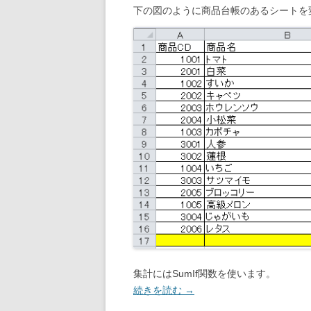
下の図のように商品台帳のあるシートを
集計にはSumIf関数を使います。
続きを読む
→