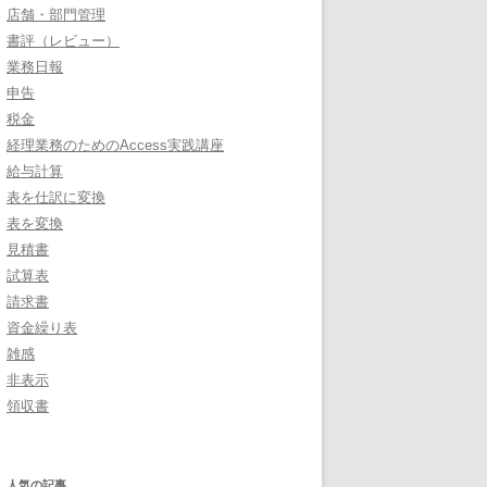
店舗・部門管理
書評（レビュー）
業務日報
申告
税金
経理業務のためのAccess実践講座
給与計算
表を仕訳に変換
表を変換
見積書
試算表
請求書
資金繰り表
雑感
非表示
領収書
人気の記事