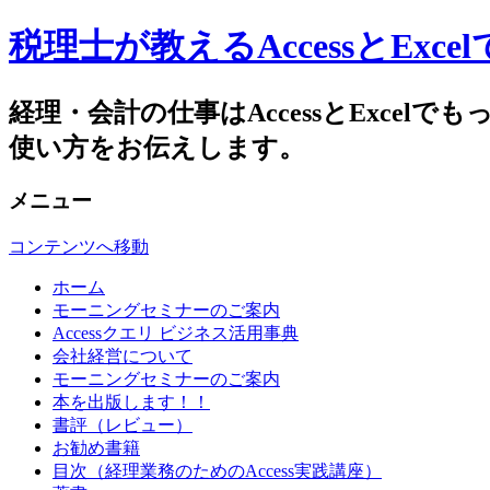
税理士が教えるAccessとEx
経理・会計の仕事はAccessとExc
使い方をお伝えします。
メニュー
コンテンツへ移動
ホーム
モーニングセミナーのご案内
Accessクエリ ビジネス活用事典
会社経営について
モーニングセミナーのご案内
本を出版します！！
書評（レビュー）
お勧め書籍
目次（経理業務のためのAccess実践講座）