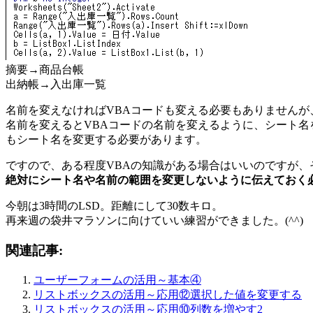
摘要→商品台帳
出納帳→入出庫一覧
名前を変えなければVBAコードも変える必要もありませんが
名前を変えるとVBAコードの名前を変えるように、シート名
もシート名を変更する必要があります。
ですので、ある程度VBAの知識がある場合はいいのですが、
絶対にシート名や名前の範囲を変更しないように伝えておく
今朝は3時間のLSD。距離にして30数キロ。
再来週の袋井マラソンに向けていい練習ができました。(^^)
関連記事:
ユーザーフォームの活用～基本④
リストボックスの活用～応用⑫選択した値を変更する
リストボックスの活用～応用⑩列数を増やす2