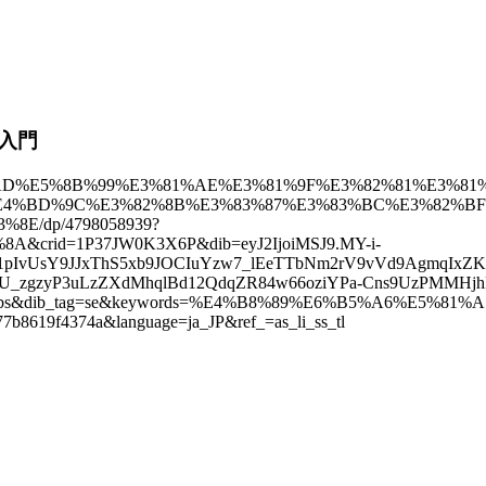
ス入門
%A5%AD%E5%8B%99%E3%81%AE%E3%81%9F%E3%82%81%E3%81
E4%BD%9C%E3%82%8B%E3%83%87%E3%83%BC%E3%82%BF
E/dp/4798058939?
crid=1P37JW0K3X6P&dib=eyJ2IjoiMSJ9.MY-i-
1pIvUsY9JJxThS5xb9JOCIuYzw7_lEeTTbNm2rV9vVd9AgmqIxZ
dPU_zgzyP3uLzZXdMhqlBd12QdqZR84w66oziYPa-Cns9UzPMMHj
vUxjbs&dib_tag=se&keywords=%E4%B8%89%E6%B5%A6%E5%
b8619f4374a&language=ja_JP&ref_=as_li_ss_tl