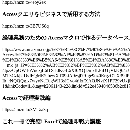
https://amzn.to/4eby2ex
Accessクエリをビジネスで活用する方法
https://amzn.to/3B7US8q
経理業務のための Accessマクロで作るデータベー
https://www.amazon.co.jp/%E7%B5%8C%E7%90%86%E6
Access%E3%83%9E%E3%82%AF%E3%83%AD%E3%81%A7%
%E4%B8%89%E6%B5%A6-%E5%81%A5%E4%BA%8C%E9%83%8
__mk_ja_JP=%E3%82%AB%E3%82%BF%E3%82%AB%E3%83%8A&
4tpzzOpOWToVucxjL6lTSTdKGL6Xf6XQDm7fLPiDTjVkfQ64rJ
MT3CzkjUDsJFQMR5jbewXT09-iA9esjf79Jge9oz0RrgzOTX39
Ib_rNQQQg.x7wyyNaTugWH3sJGyo4rlIxfXAQJNvtX1PF29
1&linkCode=ll1&tag=k2061143-22&linkId=522e4594046536b2c8177
Accessで経理実践編
https://amzn.to/3MTaa3q
これ一冊で完璧! Excelで経理即戦力講座