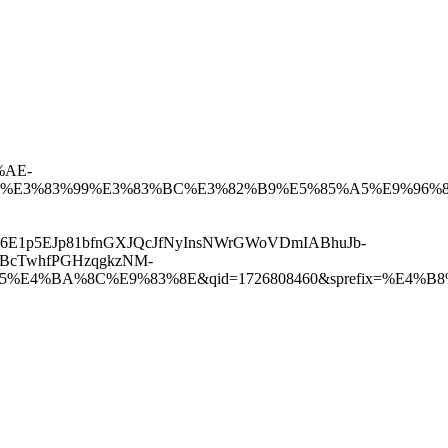
%AE-
%E3%83%99%E3%83%BC%E3%82%B9%E5%85%A5%E9%96%8
K6E1p5EJp81bfnGXJQcJfNyInsNWrGWoVDmIABhuJb-
hBcTwhfPGHzqgkzNM-
81%A5%E4%BA%8C%E9%83%8E&qid=1726808460&sprefix=%E