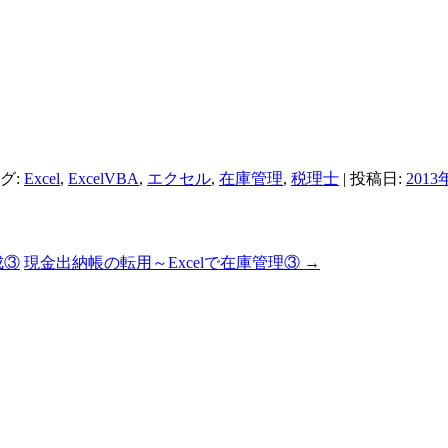
タグ:
Excel
,
ExcelVBA
,
エクセル
,
在庫管理
,
税理士
| 投稿日:
2013
成③
現金出納帳の転用～Excelで在庫管理③
→