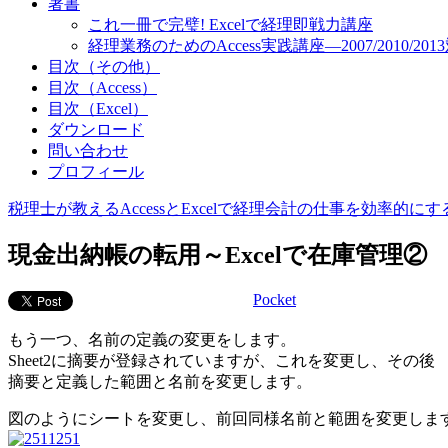
著書
これ一冊で完璧! Excelで経理即戦力講座
経理業務のためのAccess実践講座―2007/2010/201
目次（その他）
目次（Access）
目次（Excel）
ダウンロード
問い合わせ
プロフィール
税理士が教えるAccessとExcelで経理会計の仕事を効率的に
現金出納帳の転用～Excelで在庫管理②
Pocket
もう一つ、名前の定義の変更をします。
Sheet2に摘要が登録されていますが、これを変更し、その後
摘要と定義した範囲と名前を変更します。
図のようにシートを変更し、前回同様名前と範囲を変更しま