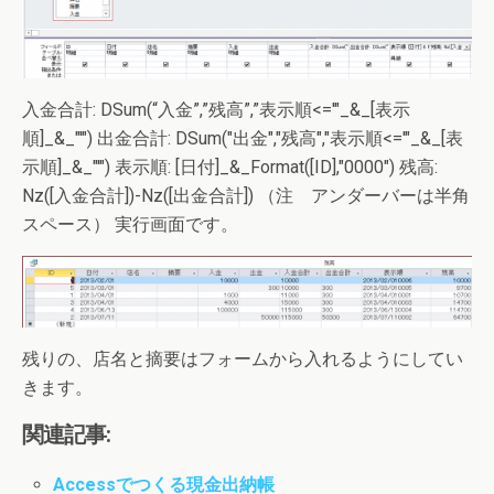
入金合計: DSum(“入金”,”残高”,”表示順<='"_&_[表示
順]_&_"'") 出金合計: DSum("出金","残高","表示順<='"_&_[表
示順]_&_"'") 表示順: [日付]_&_Format([ID],"0000") 残高:
Nz([入金合計])-Nz([出金合計]) （注 アンダーバーは半角
スペース） 実行画面です。
残りの、店名と摘要はフォームから入れるようにしてい
きます。
関連記事:
Accessでつくる現金出納帳