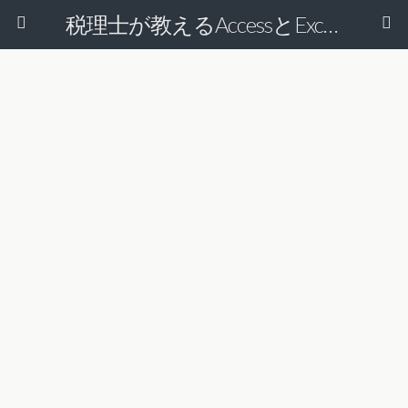
税理士が教えるAccessとExcelで経理の仕事を効率的にする方法