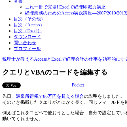
著書
これ一冊で完璧! Excelで経理即戦力講座
経理業務のためのAccess実践講座―2007/2010/201
目次（その他）
目次（Access）
目次（Excel）
ダウンロード
問い合わせ
プロフィール
税理士が教えるAccessとExcelで経理会計の仕事を効率的に
クエリとVBAのコードを編集する
Pocket
先日、
源泉所得税で86万円を超える場合
の説明をしました。
そのとき掲載したクエリがとにかく長く、同じフィールドを
例えばこれをコピペで使おうとした場合、自分で設定してい
動いてくれません。