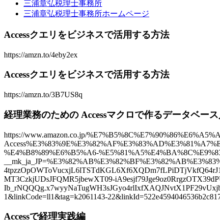
三浦章弘税理士事務所
三浦章弘税理士事務所ホームページ
Accessクエリをビジネスで活用する方法
https://amzn.to/4eby2ex
Accessクエリをビジネスで活用する方法
https://amzn.to/3B7US8q
経理業務のための Accessマクロで作るデータベー
https://www.amazon.co.jp/%E7%B5%8C%E7%90%86%E6
Access%E3%83%9E%E3%82%AF%E3%83%AD%E3%81%A7%
%E4%B8%89%E6%B5%A6-%E5%81%A5%E4%BA%8C%E9%83%8
__mk_ja_JP=%E3%82%AB%E3%82%BF%E3%82%AB%E3%83%8A&
4tpzzOpOWToVucxjL6lTSTdKGL6Xf6XQDm7fLPiDTjVkfQ64rJ
MT3CzkjUDsJFQMR5jbewXT09-iA9esjf79Jge9oz0RrgzOTX39
Ib_rNQQQg.x7wyyNaTugWH3sJGyo4rlIxfXAQJNvtX1PF29
1&linkCode=ll1&tag=k2061143-22&linkId=522e4594046536b2c8177
Accessで経理実践編