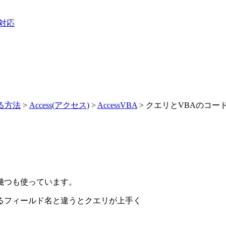
3対応
する方法
>
Access(アクセス)
>
AccessVBA
> クエリとVBAのコー
幾つも使っています。
るフィールド名と違うとクエリが上手く