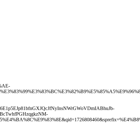
%AE-
%E3%83%99%E3%83%BC%E3%82%B9%E5%85%A5%E9%96%8
K6E1p5EJp81bfnGXJQcJfNyInsNWrGWoVDmIABhuJb-
hBcTwhfPGHzqgkzNM-
81%A5%E4%BA%8C%E9%83%8E&qid=1726808460&sprefix=%E