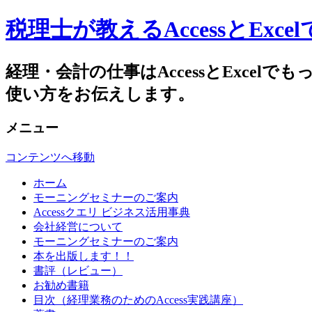
税理士が教えるAccessとEx
経理・会計の仕事はAccessとExc
使い方をお伝えします。
メニュー
コンテンツへ移動
ホーム
モーニングセミナーのご案内
Accessクエリ ビジネス活用事典
会社経営について
モーニングセミナーのご案内
本を出版します！！
書評（レビュー）
お勧め書籍
目次（経理業務のためのAccess実践講座）