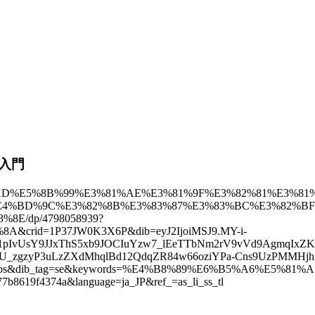
ス入門
%A5%AD%E5%8B%99%E3%81%AE%E3%81%9F%E3%82%81%E3%81
E4%BD%9C%E3%82%8B%E3%83%87%E3%83%BC%E3%82%BF
E/dp/4798058939?
crid=1P37JW0K3X6P&dib=eyJ2IjoiMSJ9.MY-i-
1pIvUsY9JJxThS5xb9JOCIuYzw7_lEeTTbNm2rV9vVd9AgmqIxZ
dPU_zgzyP3uLzZXdMhqlBd12QdqZR84w66oziYPa-Cns9UzPMMHj
vUxjbs&dib_tag=se&keywords=%E4%B8%89%E6%B5%A6%E5%
b8619f4374a&language=ja_JP&ref_=as_li_ss_tl