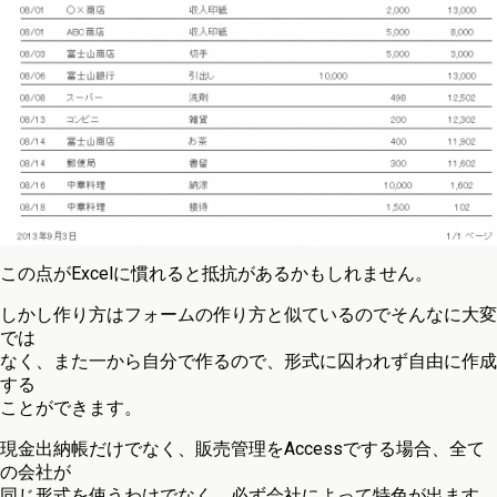
この点がExcelに慣れると抵抗があるかもしれません。
しかし作り方はフォームの作り方と似ているのでそんなに大変
では
なく、また一から自分で作るので、形式に囚われず自由に作成
する
ことができます。
現金出納帳だけでなく、販売管理をAccessでする場合、全て
の会社が
同じ形式を使うわけでなく、必ず会社によって特色が出ます。