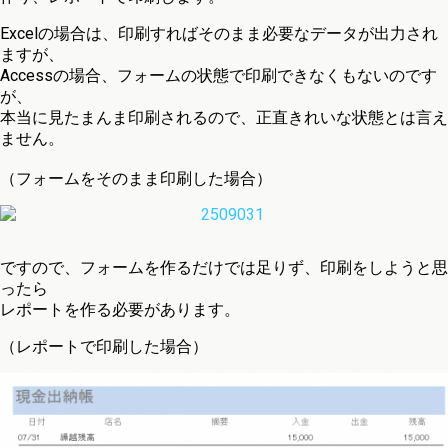
Excelの場合は、印刷すればそのまま必要なデータが出力され
ますが、
Accessの場合、フォームの状態で印刷できなくもないのです
が、
本当に見たまんま印刷されるので、正直きれいな状態とは言え
ません。
（フォームをそのまま印刷した場合）
ですので、フォームを作るだけでは足りず、印刷をしようと思
ったら
レポートを作る必要があります。
（レポートで印刷した場合）