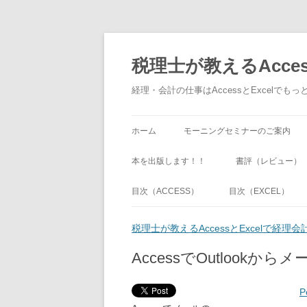
税理士が教えるAcce
経理・会計の仕事はAccessとExcel
ホーム
モーニングセミナーのご案内
本を出版します！！
書評（レビュー）
目次（ACCESS）
目次（EXCEL）
税理士が教えるAccessとExcelで経
AccessでOutlookか
P