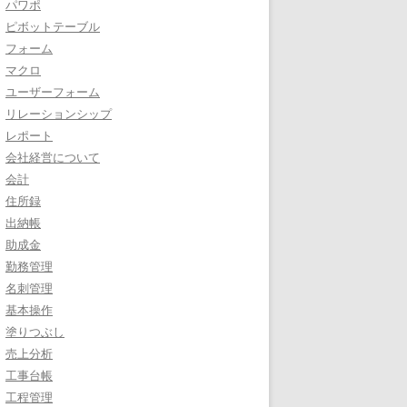
パワポ
ピボットテーブル
フォーム
マクロ
ユーザーフォーム
リレーションシップ
レポート
会社経営について
会計
住所録
出納帳
助成金
勤務管理
名刺管理
基本操作
塗りつぶし
売上分析
工事台帳
工程管理