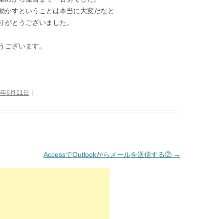
動かすということは本当に大変だなと
りがとうございました。
うございます。
8年6月11日
|
AccessでOutlookからメールを送信する②
→