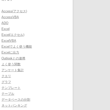
Access(アクセス)
AccessVBA
ADO
Excel
Excel(エクセル)
ExcelVBA
Excelでよく使う機能
Excelに出力
Outlookとの連携
よく使う関数
アンケート集計
クエリ
グラフ
テンプレート
テーブル
データベースの分割
ネットバンキング