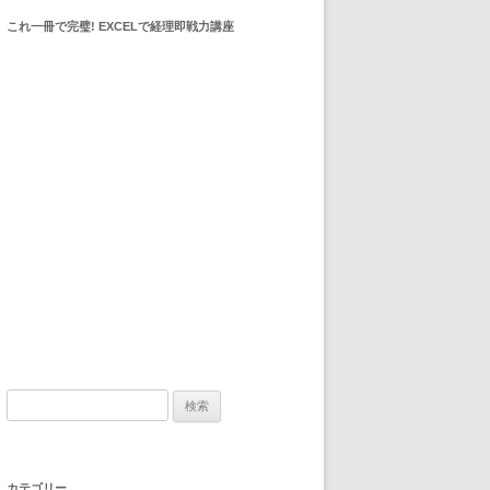
これ一冊で完璧! EXCELで経理即戦力講座
検索:
カテゴリー