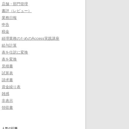
店舗・部門管理
書評（レビュー）
業務日報
申告
税金
経理業務のためのAccess実践講座
給与計算
表を仕訳に変換
表を変換
見積書
試算表
請求書
資金繰り表
雑感
非表示
領収書
人気の記事