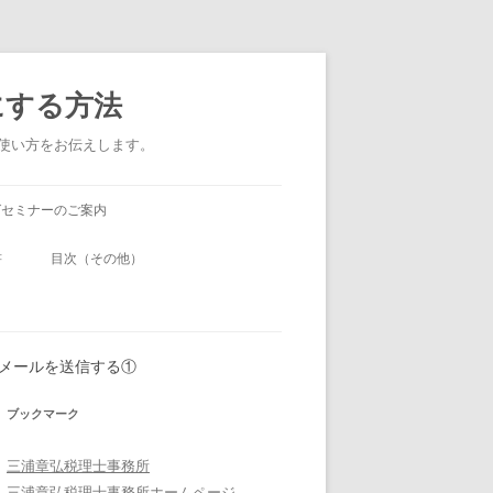
にする方法
い使い方をお伝えします。
グセミナーのご案内
書
目次（その他）
okからメールを送信する①
ブックマーク
三浦章弘税理士事務所
三浦章弘税理士事務所ホームページ