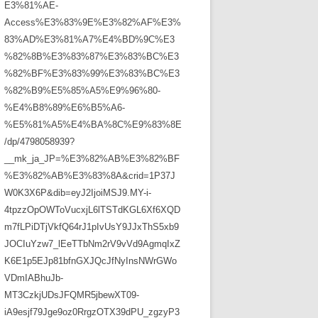
E3%81%AE-
Access%E3%83%9E%E3%82%AF%E3%
83%AD%E3%81%A7%E4%BD%9C%E3
%82%8B%E3%83%87%E3%83%BC%E3
%82%BF%E3%83%99%E3%83%BC%E3
%82%B9%E5%85%A5%E9%96%80-
%E4%B8%89%E6%B5%A6-
%E5%81%A5%E4%BA%8C%E9%83%8E
/dp/4798058939?
__mk_ja_JP=%E3%82%AB%E3%82%BF
%E3%82%AB%E3%83%8A&crid=1P37J
W0K3X6P&dib=eyJ2IjoiMSJ9.MY-i-
4tpzzOpOWToVucxjL6lTSTdKGL6Xf6XQD
m7fLPiDTjVkfQ64rJ1pIvUsY9JJxThS5xb9
JOCIuYzw7_lEeTTbNm2rV9vVd9AgmqIxZ
K6E1p5EJp81bfnGXJQcJfNyInsNWrGWo
VDmIABhuJb-
MT3CzkjUDsJFQMR5jbewXT09-
iA9esjf79Jge9oz0RrgzOTX39dPU_zgzyP3