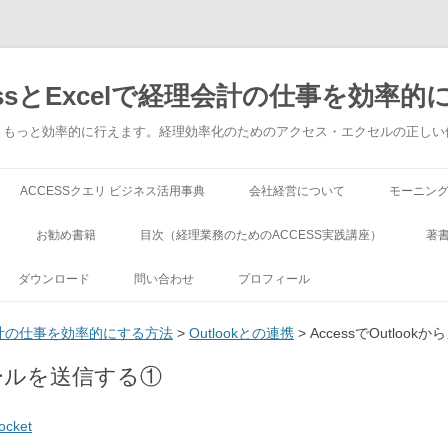
ssとExcelで経理会計の仕事を効率的
でもっともっと効率的に行えます。経理効率化のためのアクセス・エクセルの正し
コンテンツへ移動
ACCESSクエリ ビジネス活用事典
会社経営について
モーニン
お勧め書籍
目次（経理業務のためのACCESS実践講座）
著
ダウンロード
問い合わせ
プロフィール
理会計の仕事を効率的にする方法
>
Outlookとの連携
> AccessでOutlo
らメールを送信する①
ocket