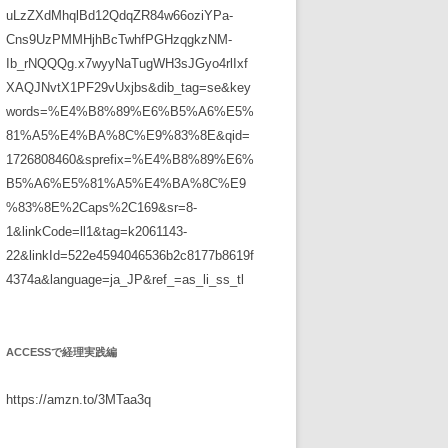
uLzZXdMhqlBd12QdqZR84w66oziYPa-
Cns9UzPMMHjhBcTwhfPGHzqgkzNM-
Ib_rNQQQg.x7wyyNaTugWH3sJGyo4rlIxf
XAQJNvtX1PF29vUxjbs&dib_tag=se&key
words=%E4%B8%89%E6%B5%A6%E5%
81%A5%E4%BA%8C%E9%83%8E&qid=
1726808460&sprefix=%E4%B8%89%E6%
B5%A6%E5%81%A5%E4%BA%8C%E9
%83%8E%2Caps%2C169&sr=8-
1&linkCode=ll1&tag=k2061143-
22&linkId=522e4594046536b2c8177b8619f
4374a&language=ja_JP&ref_=as_li_ss_tl
ACCESSで経理実践編
https://amzn.to/3MTaa3q