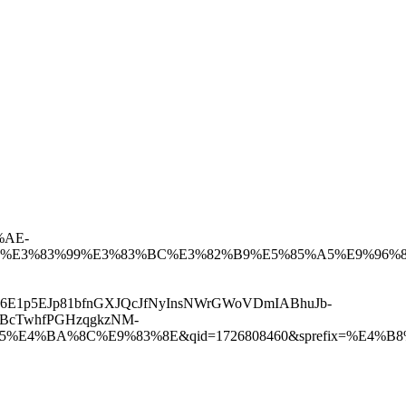
%AE-
%E3%83%99%E3%83%BC%E3%82%B9%E5%85%A5%E9%96%8
K6E1p5EJp81bfnGXJQcJfNyInsNWrGWoVDmIABhuJb-
hBcTwhfPGHzqgkzNM-
81%A5%E4%BA%8C%E9%83%8E&qid=1726808460&sprefix=%E