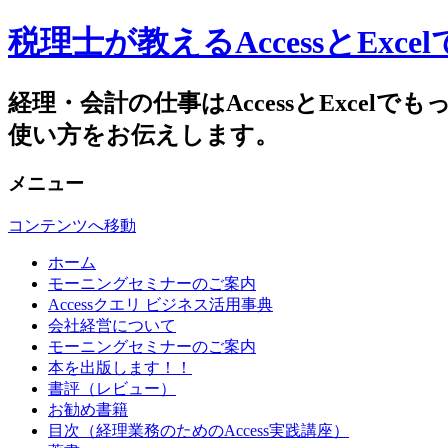
税理士が教えるAccessとEx
経理・会計の仕事はAccessとExc
使い方をお伝えします。
メニュー
コンテンツへ移動
ホーム
モーニングセミナーのご案内
Accessクエリ ビジネス活用事典
会社経営について
モーニングセミナーのご案内
本を出版します！！
書評（レビュー）
お勧め書籍
目次（経理業務のためのAccess実践講座）