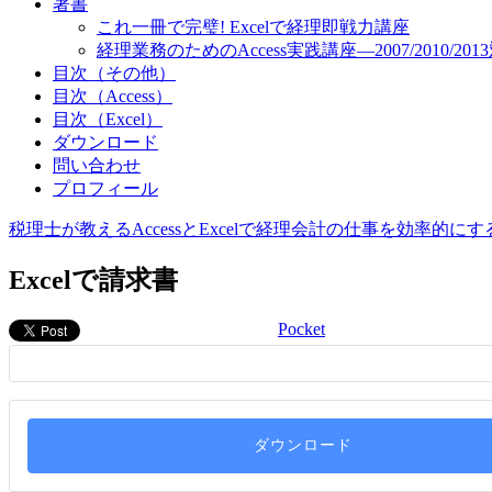
著書
これ一冊で完璧! Excelで経理即戦力講座
経理業務のためのAccess実践講座―2007/2010/201
目次（その他）
目次（Access）
目次（Excel）
ダウンロード
問い合わせ
プロフィール
税理士が教えるAccessとExcelで経理会計の仕事を効率的に
Excelで請求書
Pocket
ダウンロード