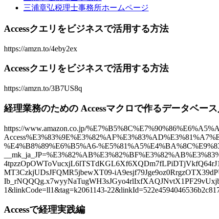
三浦章弘税理士事務所ホームページ
Accessクエリをビジネスで活用する方法
https://amzn.to/4eby2ex
Accessクエリをビジネスで活用する方法
https://amzn.to/3B7US8q
経理業務のための Accessマクロで作るデータベー
https://www.amazon.co.jp/%E7%B5%8C%E7%90%86%E6
Access%E3%83%9E%E3%82%AF%E3%83%AD%E3%81%A7%
%E4%B8%89%E6%B5%A6-%E5%81%A5%E4%BA%8C%E9%83%8
__mk_ja_JP=%E3%82%AB%E3%82%BF%E3%82%AB%E3%83%8A&
4tpzzOpOWToVucxjL6lTSTdKGL6Xf6XQDm7fLPiDTjVkfQ64rJ
MT3CzkjUDsJFQMR5jbewXT09-iA9esjf79Jge9oz0RrgzOTX39
Ib_rNQQQg.x7wyyNaTugWH3sJGyo4rlIxfXAQJNvtX1PF29
1&linkCode=ll1&tag=k2061143-22&linkId=522e4594046536b2c8177
Accessで経理実践編