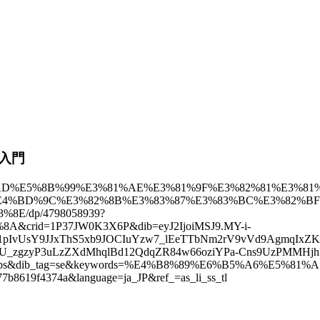
ス入門
%A5%AD%E5%8B%99%E3%81%AE%E3%81%9F%E3%82%81%E3%81
E4%BD%9C%E3%82%8B%E3%83%87%E3%83%BC%E3%82%BF
E/dp/4798058939?
crid=1P37JW0K3X6P&dib=eyJ2IjoiMSJ9.MY-i-
1pIvUsY9JJxThS5xb9JOCIuYzw7_lEeTTbNm2rV9vVd9AgmqIxZ
dPU_zgzyP3uLzZXdMhqlBd12QdqZR84w66oziYPa-Cns9UzPMMHj
vUxjbs&dib_tag=se&keywords=%E4%B8%89%E6%B5%A6%E5%
b8619f4374a&language=ja_JP&ref_=as_li_ss_tl