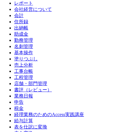
レポート
会社経営について
会計
住所録
出納帳
助成金
勤務管理
名刺管理
基本操作
塗りつぶし
売上分析
工事台帳
工程管理
店舗・部門管理
書評（レビュー）
業務日報
申告
税金
経理業務のためのAccess実践講座
給与計算
表を仕訳に変換