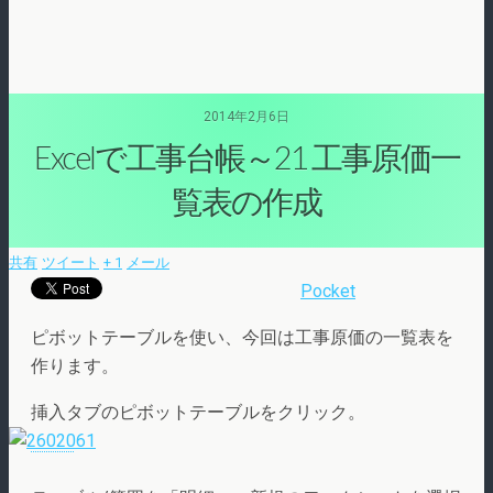
2014年2月6日
Excelで工事台帳～21 工事原価一
覧表の作成
共有
ツイート
+ 1
メール
Pocket
ピボットテーブルを使い、今回は工事原価の一覧表を
作ります。
挿入タブのピボットテーブルをクリック。