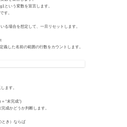
atchflag1という変数を宣言します。
変数です。
2に値が残っている場合を想定して、一旦リセットします。
t
t→現場名と定義した名前の範囲の行数をカウントします。
。
り返します。
2) = “未完成”)
→B列が、未完成かどうか判断します。
ueのとき）ならば