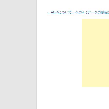
投稿ナビゲーション
←
ADOについて その4（データの削除