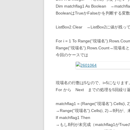
Dim matchflag1 As Boolean →m
BooleanはTrueかFalseかを判断する
ListBox2.Clear →ListBox
For i = 1 To Range(“現場名”).Rows.Coun
Range(“現場名”).Rows.Coun
今回のケースでは
現場名の行数は5なので、i=5になります
For から Next までの処理を5回繰
matchflag1 = (Range(“現場名”).Cells(i, 
→Range(“現場名”).Cells(i, 2)
If matchflag1 Then
→もしB列が未完成（matchflag1がTr