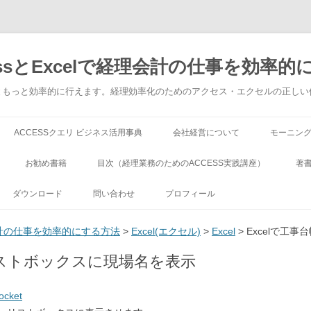
ssとExcelで経理会計の仕事を効率的
でもっともっと効率的に行えます。経理効率化のためのアクセス・エクセルの正し
コンテンツへ移動
ACCESSクエリ ビジネス活用事典
会社経営について
モーニン
お勧め書籍
目次（経理業務のためのACCESS実践講座）
著
ダウンロード
問い合わせ
プロフィール
理会計の仕事を効率的にする方法
>
Excel(エクセル)
>
Excel
> Excelで
 リストボックスに現場名を表示
ocket