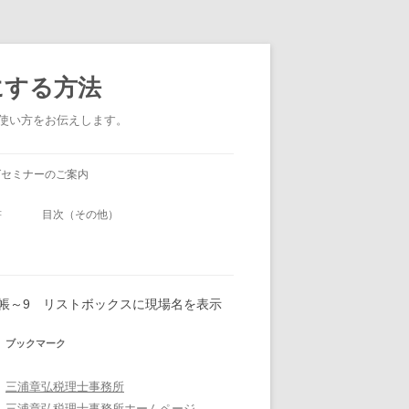
にする方法
い使い方をお伝えします。
グセミナーのご案内
書
目次（その他）
工事台帳～9 リストボックスに現場名を表示
ブックマーク
三浦章弘税理士事務所
三浦章弘税理士事務所ホームページ