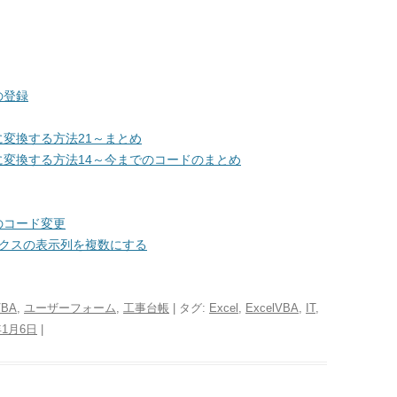
の登録
変換する方法21～まとめ
変換する方法14～今までのコードのまとめ
のコード変更
ボックスの表示列を複数にする
VBA
,
ユーザーフォーム
,
工事台帳
| タグ:
Excel
,
ExcelVBA
,
IT
,
年1月6日
|