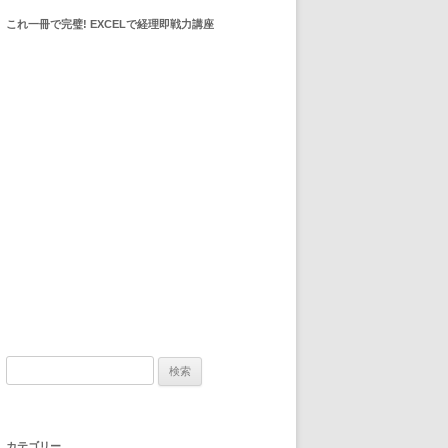
これ一冊で完璧! EXCELで経理即戦力講座
検索:
カテゴリー