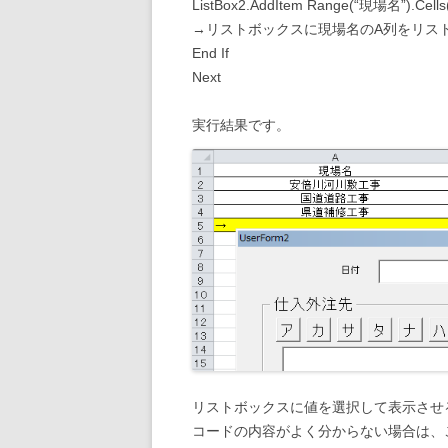
ListBox2.AddItem Range(“現場名”).Cells(i
→リストボックスに現場名のA列をリス
End If
Next
実行結果です。
リストボックスに値を選択して表示させ
コードの内容がよく分からない場合は、