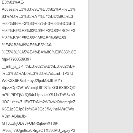
E3%81%AE-
Access%E3%83%9E%E3%82%AF%E3%
83%AD%E3%81%A7%E4%BD%9C%E3
%82%8B%E3%83%87%E3%83%BC%E3
%82%BF%E3%83%99%E3%83%BC%E3
%82%B9%E5%85%A5%E9%96%80-
%E4%B8%89%E6%B5%A6-
%E5%81%A5%E4%BA%8C%E9%83%8E
/dp/4798058939?
__mk_ja_JP=%E3%82%AB%E3%82%BF
%E3%82%AB%E3%83%8A&crid=1P37J
W0K3X6P&dib=eyJ2IjoiMSJ9.MY-i-
4tpzzOpOWToVucxjL6lTSTdKGL6Xf6XQD
m7fLPiDTjVkfQ64rJ1pIvUsY9JJxThS5xb9
JOCIuYzw7_lEeTTbNm2rV9vVd9AgmqIxZ
K6E1p5EJp81bfnGXJQcJfNyInsNWrGWo
VDmIABhuJb-
MT3CzkjUDsJFQMR5jbewXT09-
iA9esjf79Jge9oz0RrgzOTX39dPU_zgzyP3