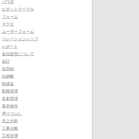
パワポ
ピボットテーブル
フォーム
マクロ
ユーザーフォーム
リレーションシップ
レポート
会社経営について
会計
住所録
出納帳
助成金
勤務管理
名刺管理
基本操作
塗りつぶし
売上分析
工事台帳
工程管理