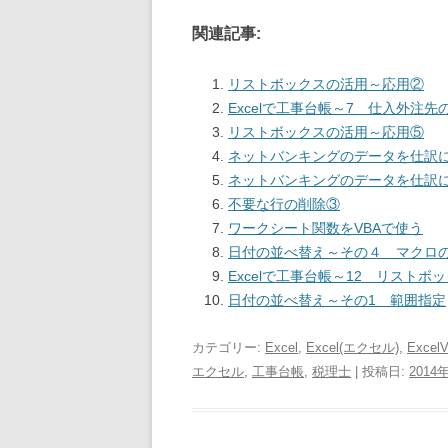
関連記事:
リストボックスの活用～応用②
Excelで工事台帳～7 仕入外注先
リストボックスの活用～応用⑤
ネットバンキングのデータを仕訳に
ネットバンキングのデータを仕訳に
不要な行の削除③
ワークシート関数をVBAで使う
日付の並べ替え～その４ マクロ
Excelで工事台帳～12 リスト
日付の並べ替え～その1 範囲指定
カテゴリー:
Excel
,
Excel(エクセル)
,
Excel
エクセル
,
工事台帳
,
税理士
| 投稿日:
2014