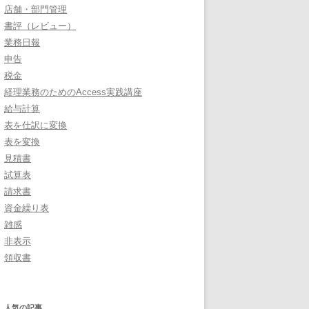
店舗・部門管理
書評（レビュー）
業務日報
申告
税金
経理業務のためのAccess実践講座
給与計算
表を仕訳に変換
表を変換
見積書
試算表
請求書
資金繰り表
雑感
非表示
領収書
人気の記事