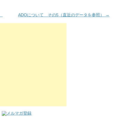
）
ADOについて その5（直近のデータを参照）
→