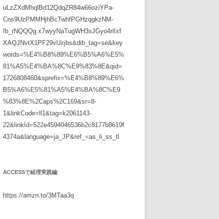
uLzZXdMhqlBd12QdqZR84w66oziYPa-
Cns9UzPMMHjhBcTwhfPGHzqgkzNM-
Ib_rNQQQg.x7wyyNaTugWH3sJGyo4rlIxf
XAQJNvtX1PF29vUxjbs&dib_tag=se&key
words=%E4%B8%89%E6%B5%A6%E5%
81%A5%E4%BA%8C%E9%83%8E&qid=
1726808460&sprefix=%E4%B8%89%E6%
B5%A6%E5%81%A5%E4%BA%8C%E9
%83%8E%2Caps%2C169&sr=8-
1&linkCode=ll1&tag=k2061143-
22&linkId=522e4594046536b2c8177b8619f
4374a&language=ja_JP&ref_=as_li_ss_tl
ACCESSで経理実践編
https://amzn.to/3MTaa3q