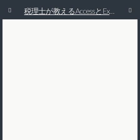
税理士が教えるAccessとExcelで経理の仕事を効率的にする方法