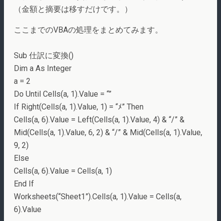
（金額と摘要は移すだけです。）
ここまでのVBAの処理をまとめてみます。
Sub 仕訳に変換()
Dim a As Integer
a = 2
Do Until Cells(a, 1).Value = “”
If Right(Cells(a, 1).Value, 1) = “ﾒ” Then
Cells(a, 6).Value = Left(Cells(a, 1).Value, 4) & “/” &
Mid(Cells(a, 1).Value, 6, 2) & “/” & Mid(Cells(a, 1).Value,
9, 2)
Else
Cells(a, 6).Value = Cells(a, 1)
End If
Worksheets(“Sheet1”).Cells(a, 1).Value = Cells(a,
6).Value