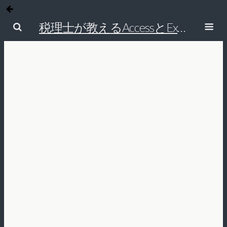
税理士が教えるAccessとExcelで経理の仕事を効率的にする方法