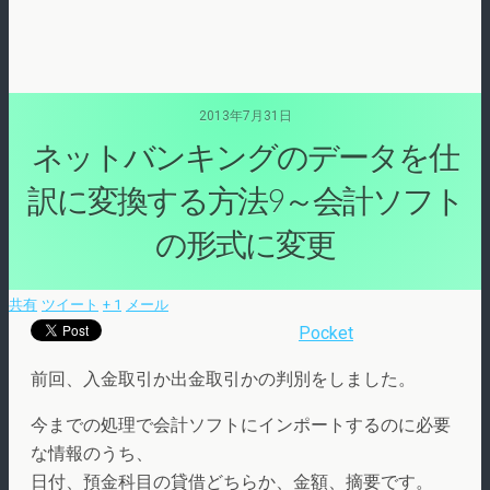
2013年7月31日
ネットバンキングのデータを仕
訳に変換する方法9～会計ソフト
の形式に変更
共有
ツイート
+ 1
メール
Pocket
前回、入金取引か出金取引かの判別をしました。
今までの処理で会計ソフトにインポートするのに必要
な情報のうち、
日付、預金科目の貸借どちらか、金額、摘要です。