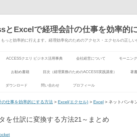
ssとExcelで経理会計の仕事を効率的
でもっともっと効率的に行えます。経理効率化のためのアクセス・エクセルの正し
コンテンツへ移動
ACCESSクエリ ビジネス活用事典
会社経営について
モーニン
お勧め書籍
目次（経理業務のためのACCESS実践講座）
著
ダウンロード
問い合わせ
プロフィール
理会計の仕事を効率的にする方法
>
Excel(エクセル)
>
Excel
> ネットバンキ
タを仕訳に変換する方法21～まとめ
ocket