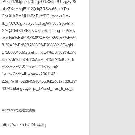
iA9esjf79Jge9oz0RrgzOTX39dPU_zgzyP3
uLzZXdMhqlBd12QdqZR84w66oziYPa-
Cns9UzPMMHjhBcTwhfPGHzqgkzNM-
Ib_rNQQQg.x7wyyNaTugWH3sJGyo4rlIxf
XAQJNvtX1PF29vUxjbs&dib_tag=se&key
words=%E4%B8%89%E6%B5%A6%E5%
81%A5%E4%BA%8C%E9%83%8E&qid=
1726808460&sprefix=%E4%B8%89%E6%
B5%A6%E5%81%A5%E4%BA%8C%E9
%83%8E%2Caps%2C169&sr=8-
1&linkCode=ll1&tag=k2061143-
22&linkId=522e4594046536b2c8177b8619f
4374a&language=ja_JP&ref_=as_li_ss_tl
ACCESSで経理実践編
https://amzn.to/3MTaa3q