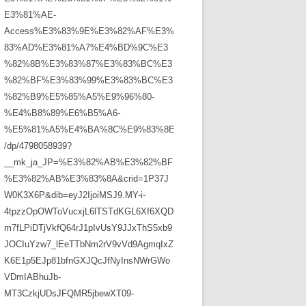
E3%81%AE-
Access%E3%83%9E%E3%82%AF%E3%
83%AD%E3%81%A7%E4%BD%9C%E3
%82%8B%E3%83%87%E3%83%BC%E3
%82%BF%E3%83%99%E3%83%BC%E3
%82%B9%E5%85%A5%E9%96%80-
%E4%B8%89%E6%B5%A6-
%E5%81%A5%E4%BA%8C%E9%83%8E
/dp/4798058939?
__mk_ja_JP=%E3%82%AB%E3%82%BF
%E3%82%AB%E3%83%8A&crid=1P37J
W0K3X6P&dib=eyJ2IjoiMSJ9.MY-i-
4tpzzOpOWToVucxjL6lTSTdKGL6Xf6XQD
m7fLPiDTjVkfQ64rJ1pIvUsY9JJxThS5xb9
JOCIuYzw7_lEeTTbNm2rV9vVd9AgmqIxZ
K6E1p5EJp81bfnGXJQcJfNyInsNWrGWo
VDmIABhuJb-
MT3CzkjUDsJFQMR5jbewXT09-