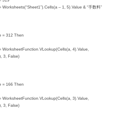
= 319
 = Worksheets(“Sheet1”).Cells(a – 1, 5).Value & “手数料”
ue = 312 Then
 = WorksheetFunction.VLookup(Cells(a, 4).Value,
3, False)
ue = 166 Then
 = WorksheetFunction.VLookup(Cells(a, 3).Value,
3, False)