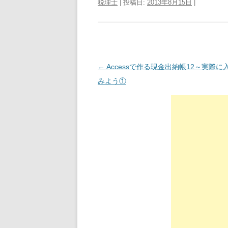
税理士
| 投稿日:
2013年8月15日
|
投稿ナビゲーション
←
Accessで作る現金出納帳12～実際に
みよう①