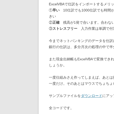
ExcelVBAで仕訳をインポートするメリ
①
早い
10仕訳でも1000仕訳でも時
きい
②
正確
残高が1発で合います。合わない
③
ストレスフリー
入力作業は単調で付
今までネットバンキングのデータを仕訳
銀行の仕訳は、多分月次の処理の中で半
また現金出納帳もExcelVBAで変換で
しょうか。
一度仕組みさえ作ってしまえば、あとは
一度だけ。そのあとはマウスでちょちょ
サンプルファイルを
ダウンロード
にアッ
全コードです。