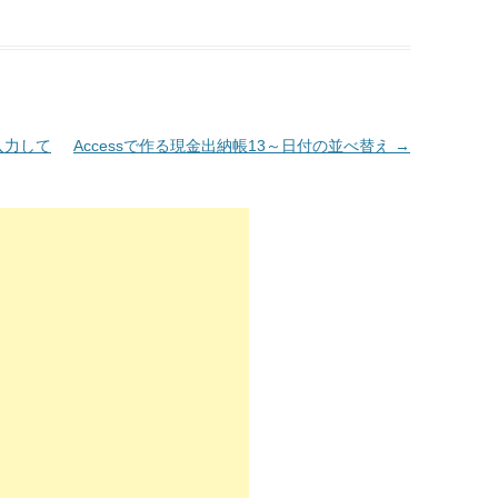
入力して
Accessで作る現金出納帳13～日付の並べ替え
→