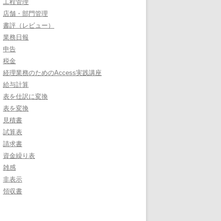
工程管理
店舗・部門管理
書評（レビュー）
業務日報
申告
税金
経理業務のためのAccess実践講座
給与計算
表を仕訳に変換
表を変換
見積書
試算表
請求書
資金繰り表
雑感
非表示
領収書