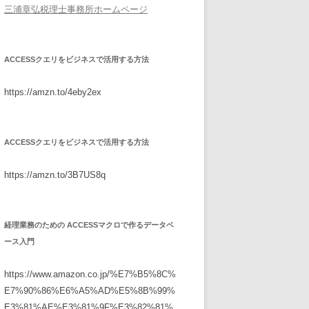
三浦章弘税理士事務所ホームページ
ACCESSクエリをビジネスで活用する方法
https://amzn.to/4eby2ex
ACCESSクエリをビジネスで活用する方法
https://amzn.to/3B7US8q
経理業務のための ACCESSマクロで作るデータベ
ース入門
https://www.amazon.co.jp/%E7%B5%8C%
E7%90%86%E6%A5%AD%E5%8B%99%
E3%81%AE%E3%81%9F%E3%82%81%