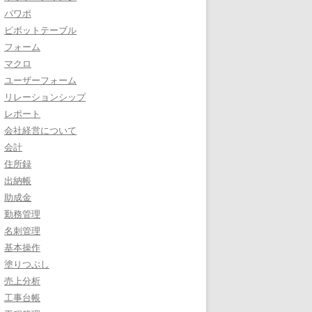
パワポ
ピボットテーブル
フォーム
マクロ
ユーザーフォーム
リレーションシップ
レポート
会社経営について
会計
住所録
出納帳
助成金
勤務管理
名刺管理
基本操作
塗りつぶし
売上分析
工事台帳