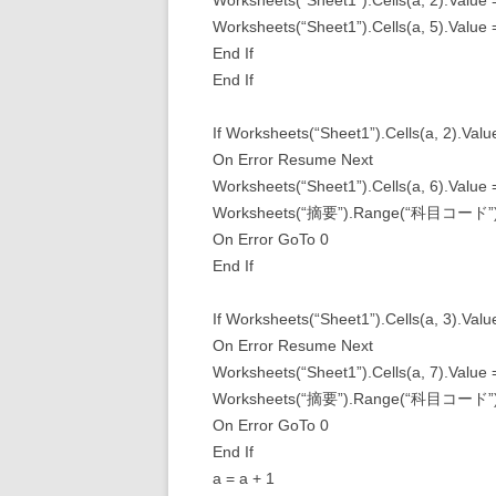
Worksheets(“Sheet1”).Cells(a, 2).Value 
Worksheets(“Sheet1”).Cells(a, 5).Value
End If
End If
If Worksheets(“Sheet1”).Cells(a, 2).Val
On Error Resume Next
Worksheets(“Sheet1”).Cells(a, 6).Value
Worksheets(“摘要”).Range(“科目コード”), 
On Error GoTo 0
End If
If Worksheets(“Sheet1”).Cells(a, 3).Val
On Error Resume Next
Worksheets(“Sheet1”).Cells(a, 7).Value
Worksheets(“摘要”).Range(“科目コード”), 
On Error GoTo 0
End If
a = a + 1