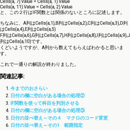
Cells(a, 7).Value = Cells(a, 1).Value
Cells(a, 11).Value = Cells(a, 2).Value
と、この２行はIF関数とは関係のないところに記述します。
ちなみに、A列はCells(a,1),B列はCells(a,2),C列はCells(a,3),D列
はCells(a,4),E列はCells(a,5)
F列はCells(a,6),G列はCells(a,7),H列はCells(a,8),I列はCells(a,9),J
列はCells(a,10)です。
くどいようですが、A列から数えてもらえばわかると思いま
す。
これで一通りの解説が終わりました。
関連記事:
今までのおさらい
日付の欄に空白がある場合の処理②
IF関数を使って科目を判別させる
日付の欄に空白がある場合の処理③
日付の並べ替え～その４ マクロのコード変更
日付の並べ替え～その1 範囲指定