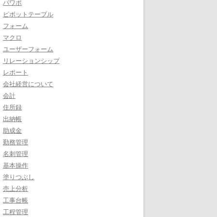
パワポ
ピボットテーブル
フォーム
マクロ
ユーザーフォーム
リレーションシップ
レポート
会社経営について
会計
住所録
出納帳
助成金
勤務管理
名刺管理
基本操作
塗りつぶし
売上分析
工事台帳
工程管理