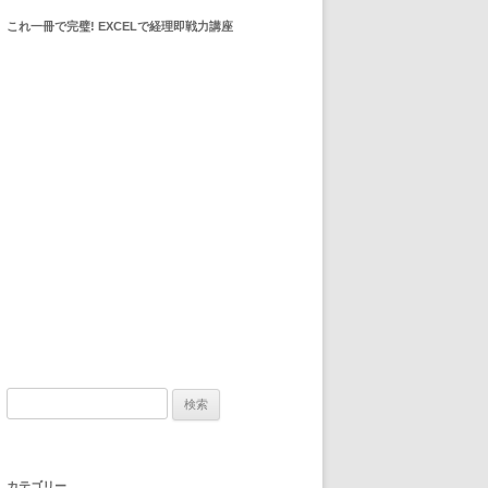
これ一冊で完璧! EXCELで経理即戦力講座
検索:
カテゴリー