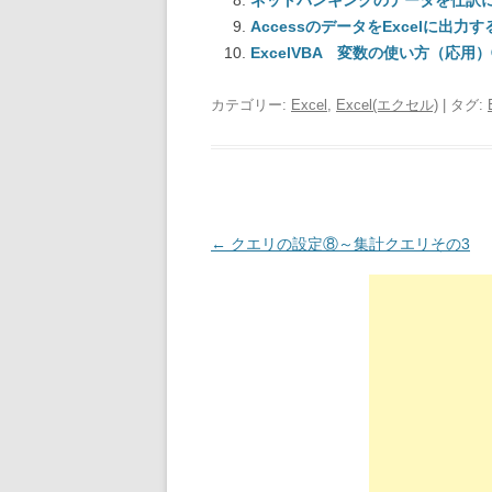
ネットバンキングのデータを仕訳に
AccessのデータをExcelに出力す
ExcelVBA 変数の使い方（応
カテゴリー:
Excel
,
Excel(エクセル)
| タグ:
投稿ナビゲーション
←
クエリの設定⑧～集計クエリその3