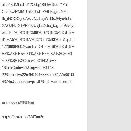
uLzZXdMhqlBd12QdqZR84w66oziYPa-
Cns9UzPMMHjhBcTwhfPGHzqgkzNM-
Ib_rNQQQg.x7wyyNaTugWH3sJGyo4rlIxf
XAQJNvtX1PF29vUxjbs&dib_tag=se&key
words=%E4%B8%89%E6%B5%A6%E5%
81%A5%E4%BA%8C%E9%83%8E&qid=
1726808460&sprefix=%E4%B8%89%E6%
B5%A6%E5%81%A5%E4%BA%8C%E9
%83%8E%2Caps%2C169&sr=8-
1&linkCode=ll1&tag=k2061143-
22&linkId=522e4594046536b2c8177b8619f
4374a&language=ja_JP&ref_=as_li_ss_tl
ACCESSで経理実践編
https://amzn.to/3MTaa3q