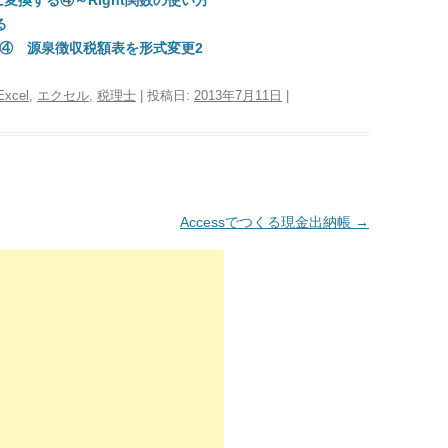
変換する④～Right関数の使い方
る
用）④ 源泉徴収税額表を形式変更2
Excel
,
エクセル
,
税理士
| 投稿日:
2013年7月11日
|
Accessでつくる現金出納帳
→