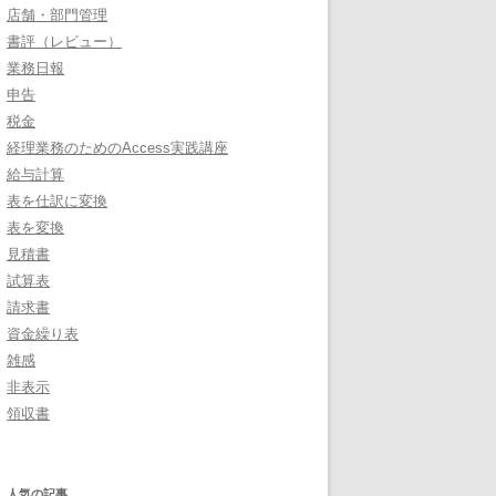
店舗・部門管理
書評（レビュー）
業務日報
申告
税金
経理業務のためのAccess実践講座
給与計算
表を仕訳に変換
表を変換
見積書
試算表
請求書
資金繰り表
雑感
非表示
領収書
人気の記事