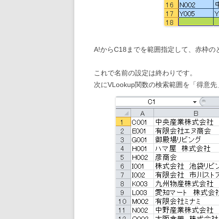
A!からC18までを範囲指定して、赤枠
これで名前の設定は終わりです。
次にVLookup関数の検索範囲を「得意