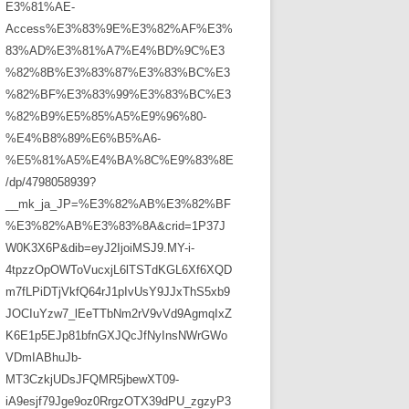
E3%81%AE-
Access%E3%83%9E%E3%82%AF%E3%
83%AD%E3%81%A7%E4%BD%9C%E3
%82%8B%E3%83%87%E3%83%BC%E3
%82%BF%E3%83%99%E3%83%BC%E3
%82%B9%E5%85%A5%E9%96%80-
%E4%B8%89%E6%B5%A6-
%E5%81%A5%E4%BA%8C%E9%83%8E
/dp/4798058939?
__mk_ja_JP=%E3%82%AB%E3%82%BF
%E3%82%AB%E3%83%8A&crid=1P37J
W0K3X6P&dib=eyJ2IjoiMSJ9.MY-i-
4tpzzOpOWToVucxjL6lTSTdKGL6Xf6XQD
m7fLPiDTjVkfQ64rJ1pIvUsY9JJxThS5xb9
JOCIuYzw7_lEeTTbNm2rV9vVd9AgmqIxZ
K6E1p5EJp81bfnGXJQcJfNyInsNWrGWo
VDmIABhuJb-
MT3CzkjUDsJFQMR5jbewXT09-
iA9esjf79Jge9oz0RrgzOTX39dPU_zgzyP3