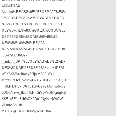
E3%81%AE-
Access%E3%83%9E%E3%82%AF%E3%
83%AD%E3%81%A7%E4%BD%9C%E3
%82%8B%E3%83%87%E3%83%BC%E3
%82%BF%E3%83%99%E3%83%BC%E3
%82%B9%E5%85%A5%E9%96%80-
%E4%B8%89%E6%B5%A6-
%E5%81%A5%E4%BA%8C%E9%83%8E
/dp/4798058939?
__mk_ja_JP=%E3%82%AB%E3%82%BF
%E3%82%AB%E3%83%8A&crid=1P37J
W0K3X6P&dib=eyJ2IjoiMSJ9.MY-i-
4tpzzOpOWToVucxjL6lTSTdKGL6Xf6XQD
m7fLPiDTjVkfQ64rJ1pIvUsY9JJxThS5xb9
JOCIuYzw7_lEeTTbNm2rV9vVd9AgmqIxZ
K6E1p5EJp81bfnGXJQcJfNyInsNWrGWo
VDmIABhuJb-
MT3CzkjUDsJFQMR5jbewXT09-