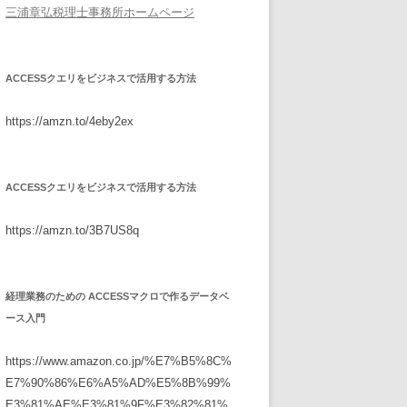
三浦章弘税理士事務所ホームページ
ACCESSクエリをビジネスで活用する方法
https://amzn.to/4eby2ex
ACCESSクエリをビジネスで活用する方法
https://amzn.to/3B7US8q
経理業務のための ACCESSマクロで作るデータベ
ース入門
https://www.amazon.co.jp/%E7%B5%8C%
E7%90%86%E6%A5%AD%E5%8B%99%
E3%81%AE%E3%81%9F%E3%82%81%