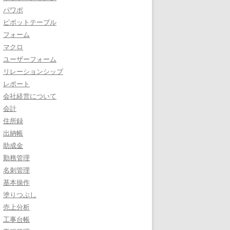
パワポ
ピボットテーブル
フォーム
マクロ
ユーザーフォーム
リレーションシップ
レポート
会社経営について
会計
住所録
出納帳
助成金
勤務管理
名刺管理
基本操作
塗りつぶし
売上分析
工事台帳