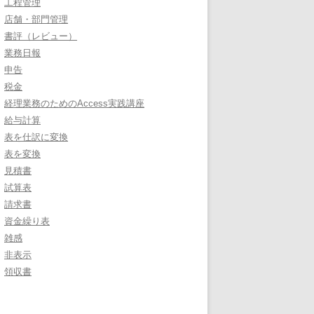
工程管理
店舗・部門管理
書評（レビュー）
業務日報
申告
税金
経理業務のためのAccess実践講座
給与計算
表を仕訳に変換
表を変換
見積書
試算表
請求書
資金繰り表
雑感
非表示
領収書