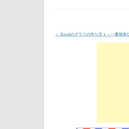
投稿ナビゲーション
←
Excelのグラフの作り方１～一番簡単