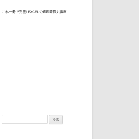
これ一冊で完璧! EXCELで経理即戦力講座
検索: