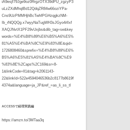
iA9esjf79Jge9oz0RrgzOTX39dPU_zgzyP3
uLzZXdMhqlBd12QdqZR84w66oziYPa-
Cns9UzPMMHjhBcTwhfPGHzqgkzNM-
Ib_rNQQQg.x7wyyNaTugWH3sJGyo4rlIxf
XAQJNvtX1PF29vUxjbs&dib_tag=se&key
words=%E4%B8%89%E6%B5%A6%E5%
81%A5%E4%BA%8C%E9%83%8E&qid=
1726808460&sprefix=%E4%B8%89%E6%
B5%A6%E5%81%A5%E4%BA%8C%E9
%83%8E%2Caps%2C169&sr=8-
1&linkCode=ll1&tag=k2061143-
22&linkId=522e4594046536b2c8177b8619f
4374a&language=ja_JP&ref_=as_li_ss_tl
ACCESSで経理実践編
https://amzn.to/3MTaa3q