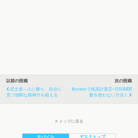
以前の投稿
次の投稿
武士道―人に勝ち、自分に
Accessで残高計算②~DSUM関
克つ強靭な精神力を鍛える
数を使わない方法１
トップに戻る
モバイル
デスクトップ