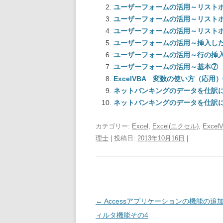
ユーザーフォームの活用～リスト
ユーザーフォームの活用～リスト
ユーザーフォームの活用～リスト
ユーザーフォームの活用～挿入し
ユーザーフォームの活用～行の挿
ユーザーフォームの活用～基本⑦
ExcelVBA 変数の使い方（応
ネットバンキングのデータを仕訳に
ネットバンキングのデータを仕訳に
カテゴリー:
Excel
,
Excel(エクセル)
,
Excel
理士
| 投稿日:
2013年10月16日
|
投稿ナビゲーション
←
Accessアプリケーションの機能の追
ィルタ機能その4