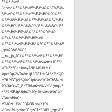
E3%81%AE-
Access%E3%83%9E%E3%82%AF%E3%
83%AD%E3%81%A7%E4%BD%9C%E3
%82%8B%E3%83%87%E3%83%BC%E3
%82%BF%E3%83%99%E3%83%BC%E3
%82%B9%E5%85%A5%E9%96%80-
%E4%B8%89%E6%B5%A6-
%E5%81%A5%E4%BA%8C%E9%83%8E
/dp/4798058939?
__mk_ja_JP=%E3%82%AB%E3%82%BF
%E3%82%AB%E3%83%8A&crid=1P37J
W0K3X6P&dib=eyJ2IjoiMSJ9.MY-i-
4tpzzOpOWToVucxjL6lTSTdKGL6Xf6XQD
m7fLPiDTjVkfQ64rJ1pIvUsY9JJxThS5xb9
JOCIuYzw7_lEeTTbNm2rV9vVd9AgmqIxZ
K6E1p5EJp81bfnGXJQcJfNyInsNWrGWo
VDmIABhuJb-
MT3CzkjUDsJFQMR5jbewXT09-
iA9esjf79Jge9oz0RrgzOTX39dPU_zgzyP3