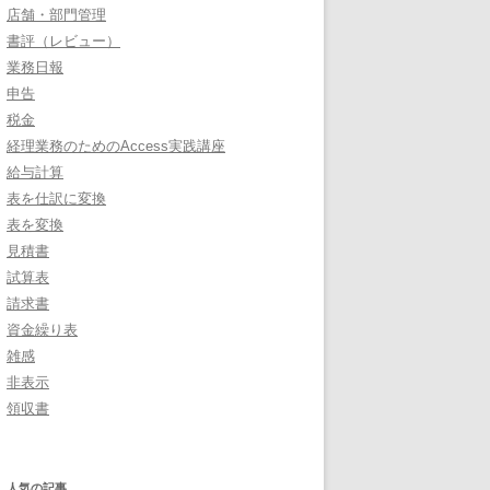
店舗・部門管理
書評（レビュー）
業務日報
申告
税金
経理業務のためのAccess実践講座
給与計算
表を仕訳に変換
表を変換
見積書
試算表
請求書
資金繰り表
雑感
非表示
領収書
人気の記事