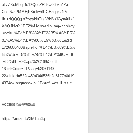
uLzZXdMhqlBd12QdqZR84w66oziYPa-
Cns9UzPMMHjhBcTwhfPGHzqgkzNM-
Ib_rNQQQg.x7wyyNaTugWH3sJGyo4rlIxf
XAQJNvtX1PF29vUxjbs&dib_tag=se&key
words=%E4%B8%89%E6%B5%A6%E5%
81%A5%E4%BA%8C%E9%83%8E&qid=
1726808460&sprefix=%E4%B8%89%E6%
B5%A6%E5%81%A5%E4%BA%8C%E9
%83%8E%2Caps%2C169&sr=8-
1&linkCode=ll1&tag=k2061143-
22&linkId=522e4594046536b2c8177b8619f
4374a&language=ja_JP&ref_=as_li_ss_tl
ACCESSで経理実践編
https://amzn.to/3MTaa3q