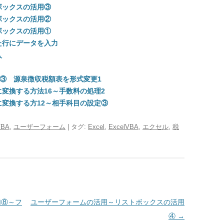
ボックスの活用③
ボックスの活用②
ボックスの活用①
た行にデータを入力
入
用）③ 源泉徴収税額表を形式変更1
変換する方法16～手数料の処理2
変換する方12～相手科目の設定③
VBA
,
ユーザーフォーム
| タグ:
Excel
,
ExcelVBA
,
エクセル
,
税
加⑧～フ
ユーザーフォームの活用～リストボックスの活用
④
→