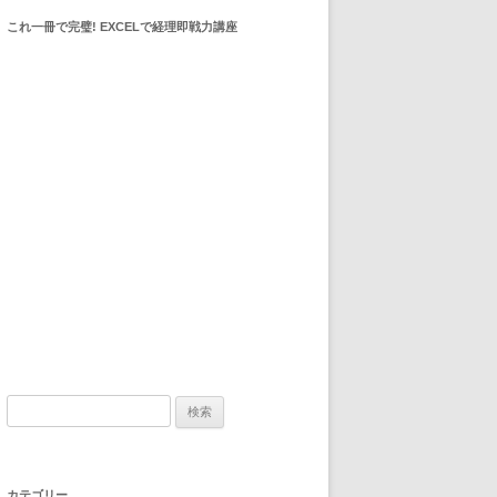
これ一冊で完璧! EXCELで経理即戦力講座
検索:
カテゴリー