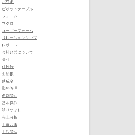
パワポ
ピボットテーブル
フォーム
マクロ
ユーザーフォーム
リレーションシップ
レポート
会社経営について
会計
住所録
出納帳
助成金
勤務管理
名刺管理
基本操作
塗りつぶし
売上分析
工事台帳
工程管理