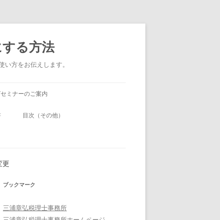
にする方法
い使い方をお伝えします。
グセミナーのご案内
書
目次（その他）
変更
ブックマーク
三浦章弘税理士事務所
三浦章弘税理士事務所ホームページ