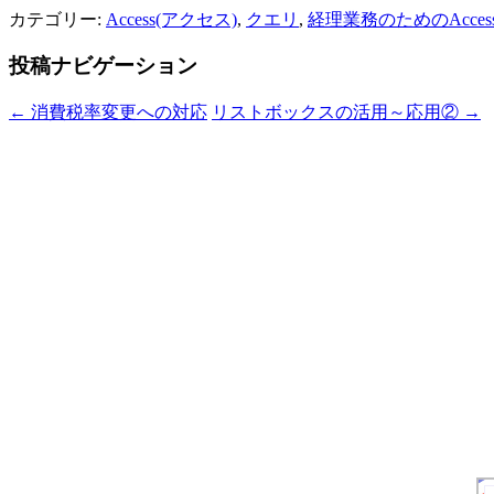
カテゴリー:
Access(アクセス)
,
クエリ
,
経理業務のためのAcce
投稿ナビゲーション
←
消費税率変更への対応
リストボックスの活用～応用②
→