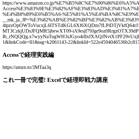
https://www.amazon.co.jp/%E7%B5%8C%E7%90%86%E6
Access%E3%83%9E%E3%82%AF%E3%83%AD%E3%81%A7%
%E4%B8%89%E6%B5%A6-%E5%81%A5%E4%BA%8C%E9%83%8
__mk_ja_JP=%E3%82%AB%E3%82%BF%E3%82%AB%E3%83%8A&
4tpzzOpOWToVucxjL6lTSTdKGL6Xf6XQDm7fLPiDTjVkfQ64rJ
MT3CzkjUDsJFQMR5jbewXT09-iA9esjf79Jge9oz0RrgzOTX39
Ib_rNQQQg.x7wyyNaTugWH3sJGyo4rlIxfXAQJNvtX1PF29
1&linkCode=ll1&tag=k2061143-22&linkId=522e4594046536b2c8177
Accessで経理実践編
https://amzn.to/3MTaa3q
これ一冊で完璧! Excelで経理即戦力講座