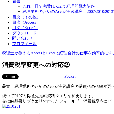
著書
これ一冊で完璧! Excelで経理即戦力講座
経理業務のためのAccess実践講座―2007/2010/201
目次（その他）
目次（Access）
目次（Excel）
ダウンロード
問い合わせ
プロフィール
税理士が教えるAccessとExcelで経理会計の仕事を効率的に
消費税率変更への対応②
Pocket
著書 経理業務のためのAccess実践講座の消費税の税率変
続いてP197の得意先元帳資料クエリを変更します。
先に納品書サブクエリで作ったフィールド、消費税率をコピ