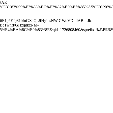
%AE-
%E3%83%99%E3%83%BC%E3%82%B9%E5%85%A5%E9%96%8
K6E1p5EJp81bfnGXJQcJfNyInsNWrGWoVDmIABhuJb-
hBcTwhfPGHzqgkzNM-
81%A5%E4%BA%8C%E9%83%8E&qid=1726808460&sprefix=%E