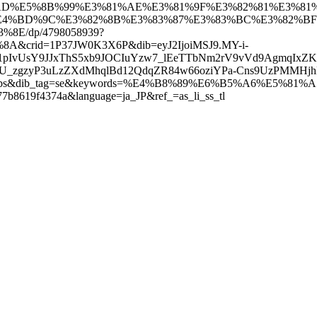
%A5%AD%E5%8B%99%E3%81%AE%E3%81%9F%E3%82%81%E3%81
E4%BD%9C%E3%82%8B%E3%83%87%E3%83%BC%E3%82%BF
E/dp/4798058939?
crid=1P37JW0K3X6P&dib=eyJ2IjoiMSJ9.MY-i-
1pIvUsY9JJxThS5xb9JOCIuYzw7_lEeTTbNm2rV9vVd9AgmqIxZ
dPU_zgzyP3uLzZXdMhqlBd12QdqZR84w66oziYPa-Cns9UzPMMHj
vUxjbs&dib_tag=se&keywords=%E4%B8%89%E6%B5%A6%E5%
b8619f4374a&language=ja_JP&ref_=as_li_ss_tl