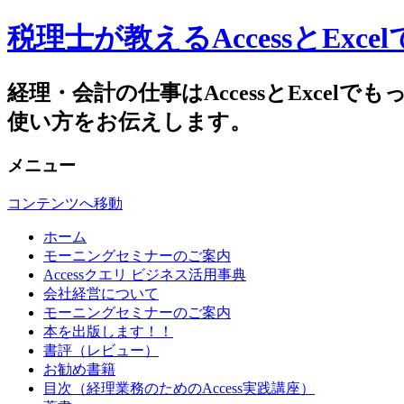
税理士が教えるAccessとEx
経理・会計の仕事はAccessとExc
使い方をお伝えします。
メニュー
コンテンツへ移動
ホーム
モーニングセミナーのご案内
Accessクエリ ビジネス活用事典
会社経営について
モーニングセミナーのご案内
本を出版します！！
書評（レビュー）
お勧め書籍
目次（経理業務のためのAccess実践講座）