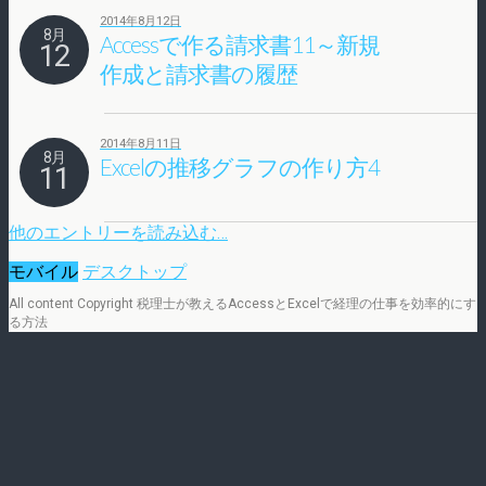
2014年8月12日
8月
Accessで作る請求書11～新規
12
作成と請求書の履歴
2014年8月11日
8月
Excelの推移グラフの作り方4
11
他のエントリーを読み込む…
モバイル
デスクトップ
All content Copyright 税理士が教えるAccessとExcelで経理の仕事を効率的にす
る方法