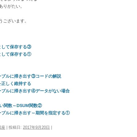
ありがたい。
うございます。
として保存する③
として保存する①
ーブルに掃き出す③コードの解説
を正しく維持する
ーブルに掃き出す④データがない場合
ない関数～DSUM関数②
ーブルに掃き出す～期間を指定する①
講座
| 投稿日:
2017年9月20日
|