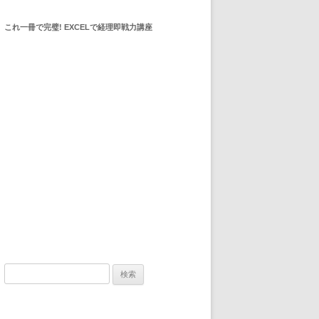
これ一冊で完璧! EXCELで経理即戦力講座
検索: