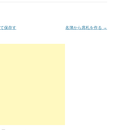
て保存す
名簿から席札を作る
→