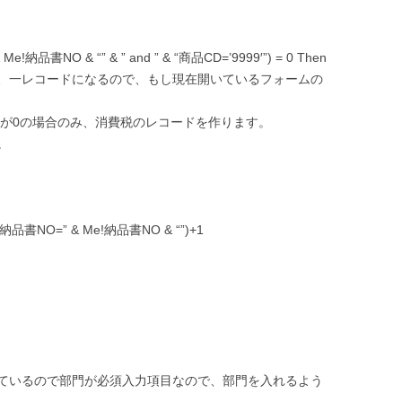
Me!納品書NO & “” & ” and ” & “商品CD=’9999′”) = 0 Then
、一レコードになるので、もし現在開いているフォームの
が数が0の場合のみ、消費税のレコードを作ります。
。
 “納品書NO=” & Me!納品書NO & “”)+1
ているので部門が必須入力項目なので、部門を入れるよう