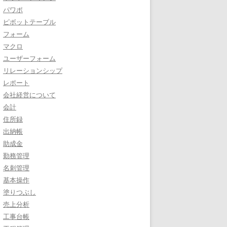
パワポ
ピボットテーブル
フォーム
マクロ
ユーザーフォーム
リレーションシップ
レポート
会社経営について
会計
住所録
出納帳
助成金
勤務管理
名刺管理
基本操作
塗りつぶし
売上分析
工事台帳