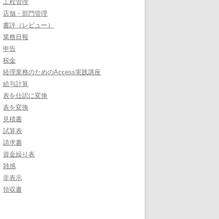
工程管理
店舗・部門管理
書評（レビュー）
業務日報
申告
税金
経理業務のためのAccess実践講座
給与計算
表を仕訳に変換
表を変換
見積書
試算表
請求書
資金繰り表
雑感
非表示
領収書