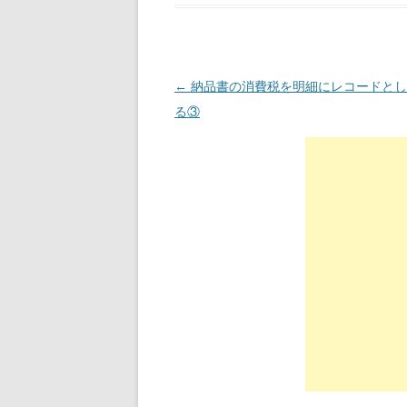
投稿ナビゲーション
←
納品書の消費税を明細にレコードとし
る③