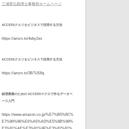
三浦章弘税理士事務所ホームページ
ACCESSクエリをビジネスで活用する方法
https://amzn.to/4eby2ex
ACCESSクエリをビジネスで活用する方法
https://amzn.to/3B7US8q
経理業務のための ACCESSマクロで作るデータベ
ース入門
https://www.amazon.co.jp/%E7%B5%8C%
E7%90%86%E6%A5%AD%E5%8B%99%
E3%81%AE%E3%81%9F%E3%82%81%