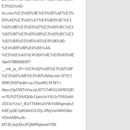
E3%81%AE-
Access%E3%83%9E%E3%82%AF%E3%
83%AD%E3%81%A7%E4%BD%9C%E3
%82%8B%E3%83%87%E3%83%BC%E3
%82%BF%E3%83%99%E3%83%BC%E3
%82%B9%E5%85%A5%E9%96%80-
%E4%B8%89%E6%B5%A6-
%E5%81%A5%E4%BA%8C%E9%83%8E
/dp/4798058939?
__mk_ja_JP=%E3%82%AB%E3%82%BF
%E3%82%AB%E3%83%8A&crid=1P37J
W0K3X6P&dib=eyJ2IjoiMSJ9.MY-i-
4tpzzOpOWToVucxjL6lTSTdKGL6Xf6XQD
m7fLPiDTjVkfQ64rJ1pIvUsY9JJxThS5xb9
JOCIuYzw7_lEeTTbNm2rV9vVd9AgmqIxZ
K6E1p5EJp81bfnGXJQcJfNyInsNWrGWo
VDmIABhuJb-
MT3CzkjUDsJFQMR5jbewXT09-