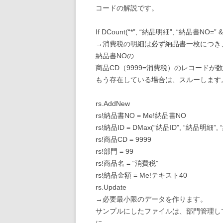
コードの解説です。
If DCount(“*”, “納品明細”, “納品書NO=” & 
→消費税の明細は必ず納品書一枚につき
納品書NOの
商品CD（9999=消費税）のレコード
もう存在している場合は、スルーします
rs.AddNew
rs!納品書NO = Me!納品書NO
rs!納品ID = DMax(“納品ID”, “納品明細”,
rs!商品CD = 9999
rs!部門 = 99
rs!商品名 = “消費税”
rs!納品金額 = Me!テキスト40
rs.Update
→必要最小限のデータを作ります。
サンプルにしたファイルは、部門管理し