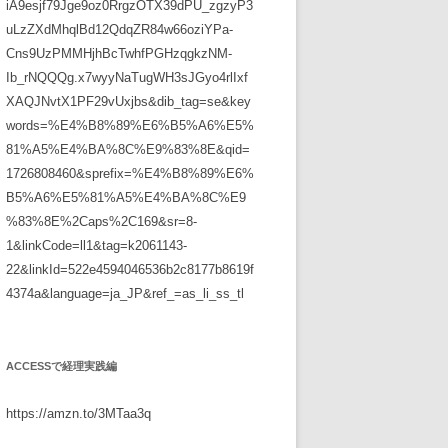
iA9esjf79Jge9oz0RrgzOTX39dPU_zgzyP3
uLzZXdMhqlBd12QdqZR84w66oziYPa-
Cns9UzPMMHjhBcTwhfPGHzqgkzNM-
Ib_rNQQQg.x7wyyNaTugWH3sJGyo4rlIxf
XAQJNvtX1PF29vUxjbs&dib_tag=se&key
words=%E4%B8%89%E6%B5%A6%E5%
81%A5%E4%BA%8C%E9%83%8E&qid=
1726808460&sprefix=%E4%B8%89%E6%
B5%A6%E5%81%A5%E4%BA%8C%E9
%83%8E%2Caps%2C169&sr=8-
1&linkCode=ll1&tag=k2061143-
22&linkId=522e4594046536b2c8177b8619f
4374a&language=ja_JP&ref_=as_li_ss_tl
ACCESSで経理実践編
https://amzn.to/3MTaa3q