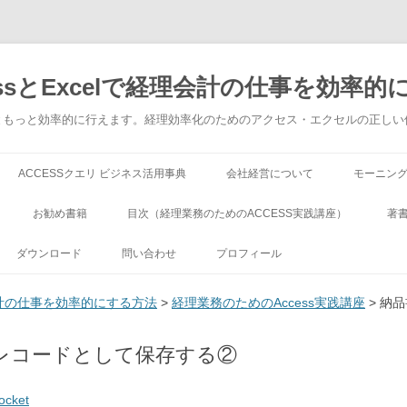
ssとExcelで経理会計の仕事を効率的
でもっともっと効率的に行えます。経理効率化のためのアクセス・エクセルの正し
コンテンツへ移動
ACCESSクエリ ビジネス活用事典
会社経営について
モーニン
お勧め書籍
目次（経理業務のためのACCESS実践講座）
著
ダウンロード
問い合わせ
プロフィール
理会計の仕事を効率的にする方法
>
経理業務のためのAccess実践講座
> 納
レコードとして保存する②
ocket