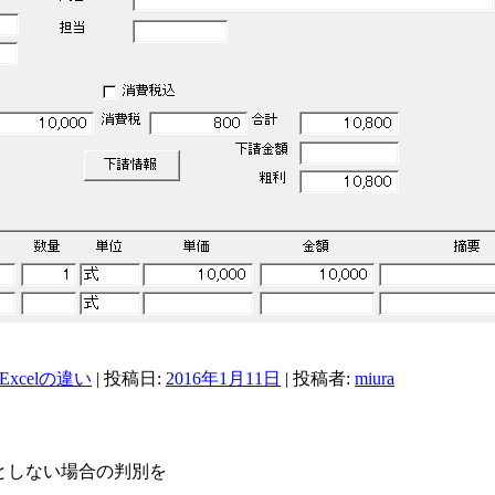
とExcelの違い
| 投稿日:
2016年1月11日
|
投稿者:
miura
合としない場合の判別を