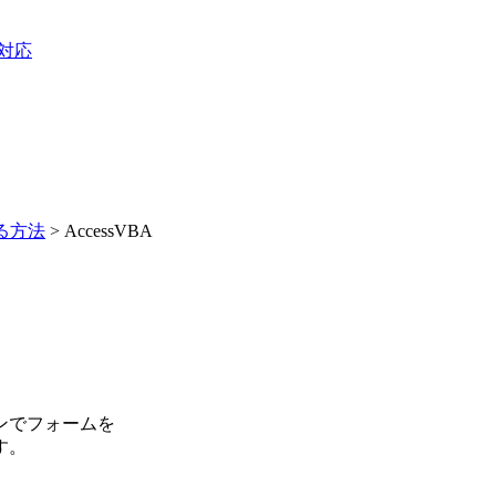
3対応
する方法
> AccessVBA
ンでフォームを
す。