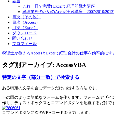
著書
これ一冊で完璧! Excelで経理即戦力講座
経理業務のためのAccess実践講座―2007/2010/201
目次（その他）
目次（Access）
目次（Excel）
ダウンロード
問い合わせ
プロフィール
税理士が教えるAccessとExcelで経理会計の仕事を効率的に
タグ別アーカイブ:
AccessVBA
特定の文字（部分一致）で検索する
ある特定の文字を含むデータだけ抽出する方法です。
下の図のように簡単なフォームを作ります。フォームデザイ
作り、テキストボックスとコマンドボタンを配置するだけで
コマンドボタンに次のVBAコードを入力します。