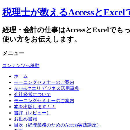
税理士が教えるAccessとEx
経理・会計の仕事はAccessとExc
使い方をお伝えします。
メニュー
コンテンツへ移動
ホーム
モーニングセミナーのご案内
Accessクエリ ビジネス活用事典
会社経営について
モーニングセミナーのご案内
本を出版します！！
書評（レビュー）
お勧め書籍
目次（経理業務のためのAccess実践講座）