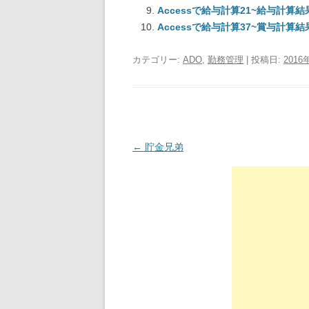
Accessで給与計算21~給与計算
Accessで給与計算37~賞与計算
カテゴリー:
ADO
,
勤務管理
| 投稿日:
2016
投稿ナビゲーション
←
貯金兄弟