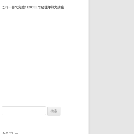
これ一冊で完璧! EXCELで経理即戦力講座
検索:
カテゴリー