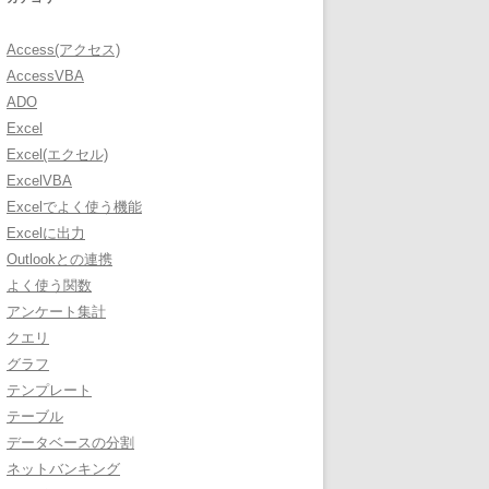
Access(アクセス)
AccessVBA
ADO
Excel
Excel(エクセル)
ExcelVBA
Excelでよく使う機能
Excelに出力
Outlookとの連携
よく使う関数
アンケート集計
クエリ
グラフ
テンプレート
テーブル
データベースの分割
ネットバンキング