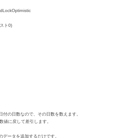
dLockOptimistic
テキスト0)
日付の日数なので、その日数を数えます。
で数値に戻して差引します。
のデータを追加するだけです。