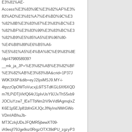
E3%81%AE-
Access%E3%83%9E%E3%82%AF%E3%
83%AD%E3%81%A7%E4%BD%9C%E3
%82%8B%E3%83%87%E3%83%BC%E3
%82%BF%E3%83%99%E3%83%BC%E3
%82%B9%E5%85%A5%E9%96%80-
%E4%B8%89%E6%B5%A6-
%E5%81%A5%E4%BA%8C%E9%83%8E
/dp/4798058939?
__mk_ja_JP=%E3%82%AB%E3%82%BF
%E3%82%AB%E3%83%8A&crid=1P37J
W0K3X6P&dib=eyJ2IjoiMSJ9.MY-i-
4tpzzOpOWToVucxjL6lTSTdKGL6Xf6XQD
m7fLPiDTjVkfQ64rJ1pIvUsY9JJxThS5xb9
JOCIuYzw7_lEeTTbNm2rV9vVd9AgmqIxZ
K6E1p5EJp81bfnGXJQcJfNyInsNWrGWo
VDmIABhuJb-
MT3CzkjUDsJFQMR5jbewXT09-
iA9esjf79Jge9oz0RrgzOTX39dPU_zgzyP3