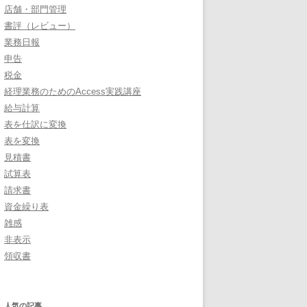
店舗・部門管理
書評（レビュー）
業務日報
申告
税金
経理業務のためのAccess実践講座
給与計算
表を仕訳に変換
表を変換
見積書
試算表
請求書
資金繰り表
雑感
非表示
領収書
人気の記事