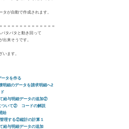
ータが自動で作成されます。
＝＝＝＝＝＝＝＝＝＝＝＝＝＝
らバタバタと動き回って
が出来そうです。
ざいます。
データを作る
で見積明細のデータを請求明細へ2
ード
使って給与明細データの追加②
について② コードの解説
開始
に管理する②縦計の計算１
使って給与明細データの追加