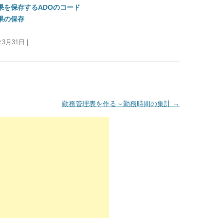
結果を保存するADOのコード
結果の保存
年3月31日
|
勤務管理表を作る～勤務時間の集計
→