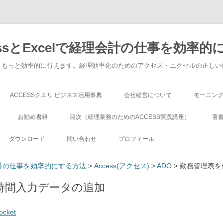
ssとExcelで経理会計の仕事を効率的
でもっともっと効率的に行えます。経理効率化のためのアクセス・エクセルの正し
コンテンツへ移動
ACCESSクエリ ビジネス活用事典
会社経営について
モーニン
お勧め書籍
目次（経理業務のためのACCESS実践講座）
著
ダウンロード
問い合わせ
プロフィール
理会計の仕事を効率的にする方法
>
Access(アクセス)
>
ADO
> 勤務管理表
時間入力データの追加
ocket