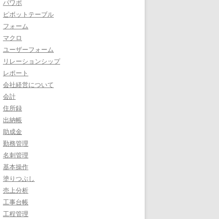
パワポ
ピボットテーブル
フォーム
マクロ
ユーザーフォーム
リレーションシップ
レポート
会社経営について
会計
住所録
出納帳
助成金
勤務管理
名刺管理
基本操作
塗りつぶし
売上分析
工事台帳
工程管理