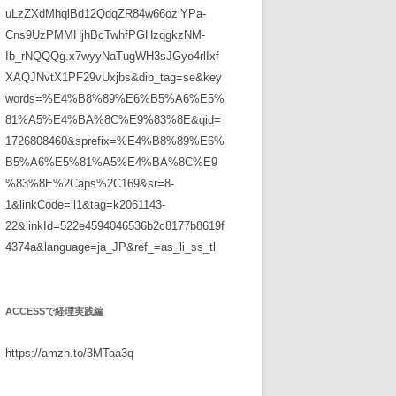
uLzZXdMhqlBd12QdqZR84w66oziYPa-
Cns9UzPMMHjhBcTwhfPGHzqgkzNM-
Ib_rNQQQg.x7wyyNaTugWH3sJGyo4rlIxf
XAQJNvtX1PF29vUxjbs&dib_tag=se&key
words=%E4%B8%89%E6%B5%A6%E5%
81%A5%E4%BA%8C%E9%83%8E&qid=
1726808460&sprefix=%E4%B8%89%E6%
B5%A6%E5%81%A5%E4%BA%8C%E9
%83%8E%2Caps%2C169&sr=8-
1&linkCode=ll1&tag=k2061143-
22&linkId=522e4594046536b2c8177b8619f
4374a&language=ja_JP&ref_=as_li_ss_tl
ACCESSで経理実践編
https://amzn.to/3MTaa3q