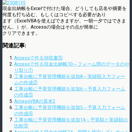
現金出納帳をExcelで付けた場合、どうしても店名や摘要を
何度も打ち込む、もしくはコピペする必要があり
ます（ExcelVBAを使えばできますが、一朝一夕ではできま
せん。）が、Accessの場合はその点が簡単に
クリアできます。
関連記事:
Accessで作る領収書⑤
Accessで作る現金出納帳10～フォーム間のデータのや
り取り①
工事台帳に予算管理機能を追加8～実績額入力フォー
ムの作成②
工事台帳に予算管理機能を追加6～予算入力フォーム
の作成⑤
AccessVBAの基本2
工事台帳に予算管理機能を追加5～予算入力フォーム
の作成④
工事台帳に予算管理機能を追加14～予算額と実績額の
比較⑤