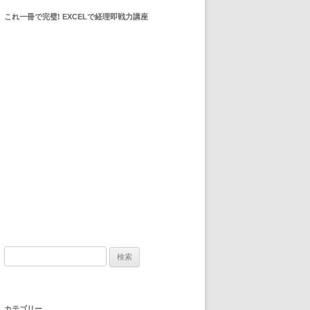
これ一冊で完璧! EXCELで経理即戦力講座
検索:
カテゴリー