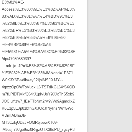
E3%81%AE-
Access%E3%83%9E%E3%82%AF%E3%
83%AD%E3%81%A7%E4%BD%9C%E3
%82%8B%E3%83%87%E3%83%BC%E3
%82%BF%E3%83%99%E3%83%BC%E3
%82%B9%E5%85%A5%E9%96%80-
%E4%B8%89%E6%B5%A6-
%E5%81%A5%E4%BA%8C%E9%83%8E
/dp/4798058939?
__mk_ja_JP=%E3%82%AB%E3%82%BF
%E3%82%AB%E3%83%8A&crid=1P37J
W0K3X6P&dib=eyJ2IjoiMSJ9.MY-i-
4tpzzOpOWToVucxjL6lTSTdKGL6Xf6XQD
m7fLPiDTjVkfQ64rJ1pIvUsY9JJxThS5xb9
JOCIuYzw7_lEeTTbNm2rV9vVd9AgmqIxZ
K6E1p5EJp81bfnGXJQcJfNyInsNWrGWo
VDmIABhuJb-
MT3CzkjUDsJFQMR5jbewXT09-
iA9esjf79Jge9oz0RrgzOTX39dPU_zgzyP3