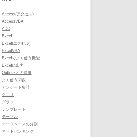
Access(アクセス)
AccessVBA
ADO
Excel
Excel(エクセル)
ExcelVBA
Excelでよく使う機能
Excelに出力
Outlookとの連携
よく使う関数
アンケート集計
クエリ
グラフ
テンプレート
テーブル
データベースの分割
ネットバンキング