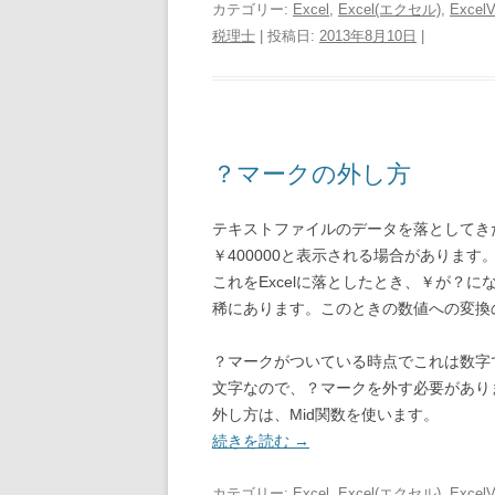
カテゴリー:
Excel
,
Excel(エクセル)
,
Excel
税理士
| 投稿日:
2013年8月10日
|
？マークの外し方
テキストファイルのデータを落としてき
￥400000と表示される場合があります
これをExcelに落としたとき、￥が？に
稀にあります。このときの数値への変換
？マークがついている時点でこれは数字
文字なので、？マークを外す必要があり
外し方は、Mid関数を使います。
続きを読む
→
カテゴリー:
Excel
,
Excel(エクセル)
,
Excel