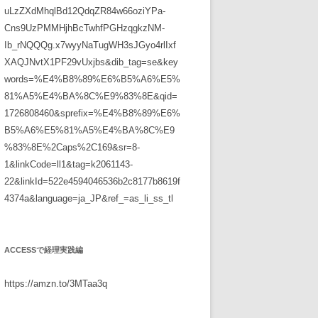
uLzZXdMhqlBd12QdqZR84w66oziYPa-
Cns9UzPMMHjhBcTwhfPGHzqgkzNM-
Ib_rNQQQg.x7wyyNaTugWH3sJGyo4rlIxf
XAQJNvtX1PF29vUxjbs&dib_tag=se&key
words=%E4%B8%89%E6%B5%A6%E5%
81%A5%E4%BA%8C%E9%83%8E&qid=
1726808460&sprefix=%E4%B8%89%E6%
B5%A6%E5%81%A5%E4%BA%8C%E9
%83%8E%2Caps%2C169&sr=8-
1&linkCode=ll1&tag=k2061143-
22&linkId=522e4594046536b2c8177b8619f
4374a&language=ja_JP&ref_=as_li_ss_tl
ACCESSで経理実践編
https://amzn.to/3MTaa3q