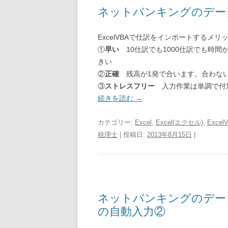
ネットバンキングのデー
ExcelVBAで仕訳をインポートするメリ
①
早い
10仕訳でも1000仕訳でも時
きい
②
正確
残高が1発で合います。合わない
③
ストレスフリー
入力作業は単調で付
続きを読む
→
カテゴリー:
Excel
,
Excel(エクセル)
,
Excel
税理士
| 投稿日:
2013年8月15日
|
ネットバンキングのデー
の自動入力②