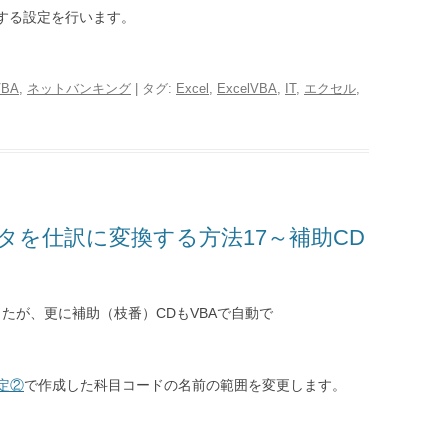
力する設定を行います。
VBA
,
ネットバンキング
| タグ:
Excel
,
ExcelVBA
,
IT
,
エクセル
,
タを仕訳に変換する方法17～補助CD
たが、更に補助（枝番）CDもVBAで自動で
定②
で作成した科目コードの名前の範囲を変更します。