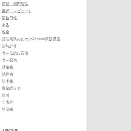
店舗・部門管理
書評（レビュー）
業務日報
申告
税金
経理業務のためのAccess実践講座
給与計算
表を仕訳に変換
表を変換
見積書
試算表
請求書
資金繰り表
雑感
非表示
領収書
人気の記事