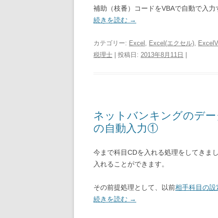
補助（枝番）コードをVBAで自動で入
続きを読む
→
カテゴリー:
Excel
,
Excel(エクセル)
,
Excel
税理士
| 投稿日:
2013年8月11日
|
ネットバンキングのデー
の自動入力①
今まで科目CDを入れる処理をしてきまし
入れることができます。
その前提処理として、以前
相手科目の設
続きを読む
→