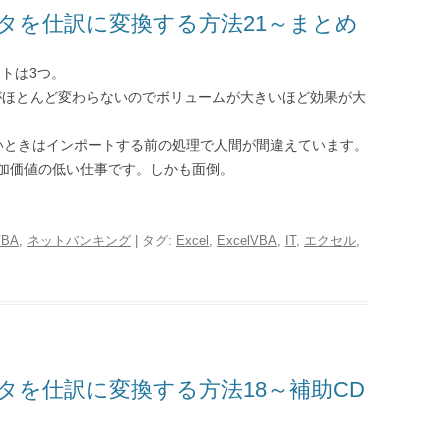
タを仕訳に変換する方法21～まとめ
ットは3つ。
間がほとんど変わらないのでボリュームが大きいほど効果が大
ときはインポートする前の処理で人間が間違えています。
加価値の低い仕事です。しかも面倒。
VBA
,
ネットバンキング
| タグ:
Excel
,
ExcelVBA
,
IT
,
エクセル
,
タを仕訳に変換する方法18～補助CD