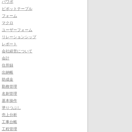
パワポ
ピボットテーブル
フォーム
マクロ
ユーザーフォーム
リレーションシップ
レポート
会社経営について
会計
住所録
出納帳
助成金
勤務管理
名刺管理
基本操作
塗りつぶし
売上分析
工事台帳
工程管理