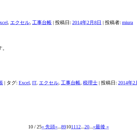
xcel
,
エクセル
,
工事台帳
| 投稿日:
2014年2月8日
|
投稿者:
miura
す。
帳
| タグ:
Excel
,
IT
,
エクセル
,
工事台帳
,
税理士
| 投稿日:
2014年
10 / 25
« 先頭
«
...
8
9
10
11
12
...
20
...
»
最後 »