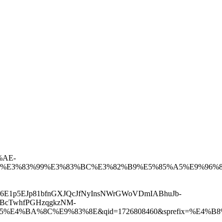
%AE-
%E3%83%99%E3%83%BC%E3%82%B9%E5%85%A5%E9%96%8
K6E1p5EJp81bfnGXJQcJfNyInsNWrGWoVDmIABhuJb-
hBcTwhfPGHzqgkzNM-
81%A5%E4%BA%8C%E9%83%8E&qid=1726808460&sprefix=%E