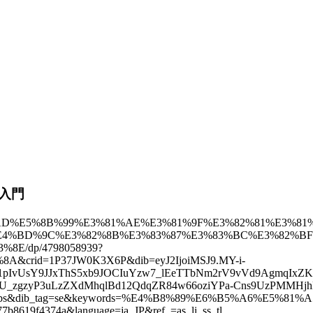
ス入門
%A5%AD%E5%8B%99%E3%81%AE%E3%81%9F%E3%82%81%E3%81
E4%BD%9C%E3%82%8B%E3%83%87%E3%83%BC%E3%82%BF
E/dp/4798058939?
crid=1P37JW0K3X6P&dib=eyJ2IjoiMSJ9.MY-i-
1pIvUsY9JJxThS5xb9JOCIuYzw7_lEeTTbNm2rV9vVd9AgmqIxZ
dPU_zgzyP3uLzZXdMhqlBd12QdqZR84w66oziYPa-Cns9UzPMMHj
vUxjbs&dib_tag=se&keywords=%E4%B8%89%E6%B5%A6%E5%
b8619f4374a&language=ja_JP&ref_=as_li_ss_tl