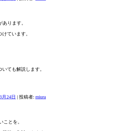
能があります。
つけています。
ついても解説します。
年3月24日
|
投稿者:
miura
ぽいことを。