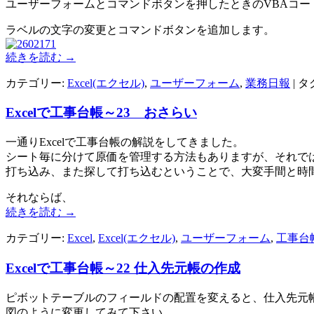
ユーザーフォームとコマンドボタンを押したときのVBAコー
ラベルの文字の変更とコマンドボタンを追加します。
続きを読む
→
カテゴリー:
Excel(エクセル)
,
ユーザーフォーム
,
業務日報
| タ
Excelで工事台帳～23 おさらい
一通りExcelで工事台帳の解説をしてきました。
シート毎に分けて原価を管理する方法もありますが、それで
打ち込み、また探して打ち込むということで、大変手間と時
それならば、
続きを読む
→
カテゴリー:
Excel
,
Excel(エクセル)
,
ユーザーフォーム
,
工事台
Excelで工事台帳～22 仕入先元帳の作成
ピボットテーブルのフィールドの配置を変えると、仕入先元
図のように変更してみて下さい。