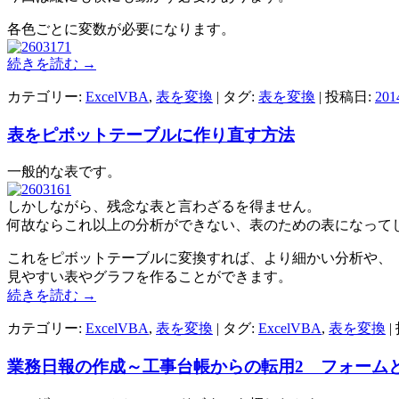
各色ごとに変数が必要になります。
続きを読む
→
カテゴリー:
ExcelVBA
,
表を変換
| タグ:
表を変換
| 投稿日:
20
表をピボットテーブルに作り直す方法
一般的な表です。
しかしながら、残念な表と言わざるを得ません。
何故ならこれ以上の分析ができない、表のための表になって
これをピボットテーブルに変換すれば、より細かい分析や、
見やすい表やグラフを作ることができます。
続きを読む
→
カテゴリー:
ExcelVBA
,
表を変換
| タグ:
ExcelVBA
,
表を変換
|
業務日報の作成～工事台帳からの転用2 フォームと