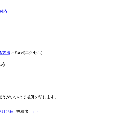
3対応
する方法
> Excel(エクセル)
ル)
ほうがいいので場所を移します。
年3月26日
|
投稿者:
miura