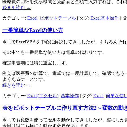
医療費の明細を受診機関と受診者と金額で入力すれば、これ
続きを読む
→
カテゴリー:
Excel
,
ピボットテーブル
| タグ:
Excel基本操作
| 
一番簡単なExcelの使い方
今までExcelVBAを中心に解説してきましたが、もちろんそれ
その中でも一番簡単な使い方は電卓の代わりです。
確定申告期には特に重宝します。
例えば医療費の計算で、電卓では一度計算して、確認でもう
よくあるケースです。
続きを読む
→
カテゴリー:
Excel(エクセル)
,
基本操作
| タグ:
Excel
,
簡単な使
表をピボットテーブルに作り直す方法2～変数の動
今までも変数を使ってセルを動かしてきましたが、縦にしか
今回は縦にも横にも動かす必要があります。