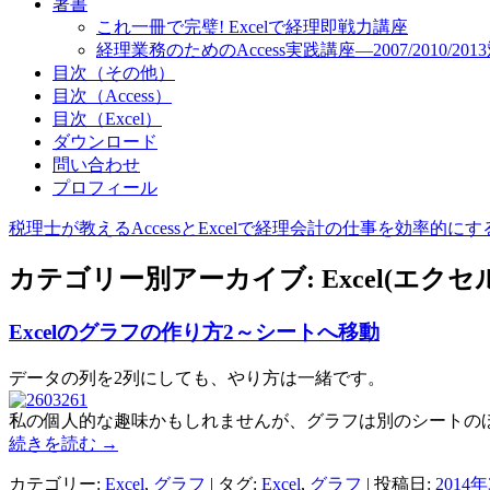
著書
これ一冊で完璧! Excelで経理即戦力講座
経理業務のためのAccess実践講座―2007/2010/201
目次（その他）
目次（Access）
目次（Excel）
ダウンロード
問い合わせ
プロフィール
税理士が教えるAccessとExcelで経理会計の仕事を効率的に
カテゴリー別アーカイブ:
Excel(エクセ
Excelのグラフの作り方2～シートへ移動
データの列を2列にしても、やり方は一緒です。
私の個人的な趣味かもしれませんが、グラフは別のシートの
続きを読む
→
カテゴリー:
Excel
,
グラフ
| タグ:
Excel
,
グラフ
| 投稿日:
2014