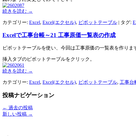
続きを読む
→
カテゴリー:
Excel
,
Excel(エクセル)
,
ピボットテーブル
| タグ:
E
Excelで工事台帳～21 工事原価一覧表の作成
ピボットテーブルを使い、今回は工事原価の一覧表を作りま
挿入タブのピボットテーブルをクリック。
続きを読む
→
カテゴリー:
Excel
,
Excel(エクセル)
,
ピボットテーブル
,
工事台
投稿ナビゲーション
←
過去の投稿
新しい投稿
→