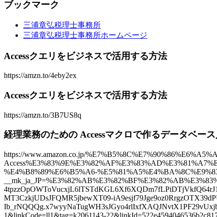
ブックマーク
三浦章弘税理士事務所
三浦章弘税理士事務所ホームページ
Accessクエリをビジネスで活用する方法
https://amzn.to/4eby2ex
Accessクエリをビジネスで活用する方法
https://amzn.to/3B7US8q
経理業務のための Accessマクロで作るデータベー
https://www.amazon.co.jp/%E7%B5%8C%E7%90%86%E6
Access%E3%83%9E%E3%82%AF%E3%83%AD%E3%81%A7%
%E4%B8%89%E6%B5%A6-%E5%81%A5%E4%BA%8C%E9%83%8
__mk_ja_JP=%E3%82%AB%E3%82%BF%E3%82%AB%E3%83%8A&
4tpzzOpOWToVucxjL6lTSTdKGL6Xf6XQDm7fLPiDTjVkfQ64rJ
MT3CzkjUDsJFQMR5jbewXT09-iA9esjf79Jge9oz0RrgzOTX39
Ib_rNQQQg.x7wyyNaTugWH3sJGyo4rlIxfXAQJNvtX1PF29
1&linkCode=ll1&tag=k2061143-22&linkId=522e4594046536b2c8177