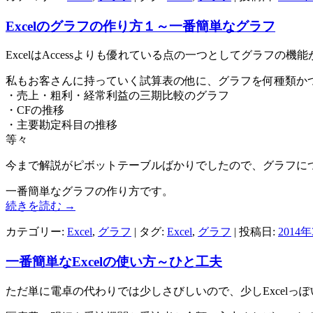
Excelのグラフの作り方１～一番簡単なグラフ
ExcelはAccessよりも優れている点の一つとしてグラフの機
私もお客さんに持っていく試算表の他に、グラフを何種類か
・売上・粗利・経常利益の三期比較のグラフ
・CFの推移
・主要勘定科目の推移
等々
今まで解説がピボットテーブルばかりでしたので、グラフに
一番簡単なグラフの作り方です。
続きを読む
→
カテゴリー:
Excel
,
グラフ
| タグ:
Excel
,
グラフ
| 投稿日:
2014
一番簡単なExcelの使い方～ひと工夫
ただ単に電卓の代わりでは少しさびしいので、少しExcelっ