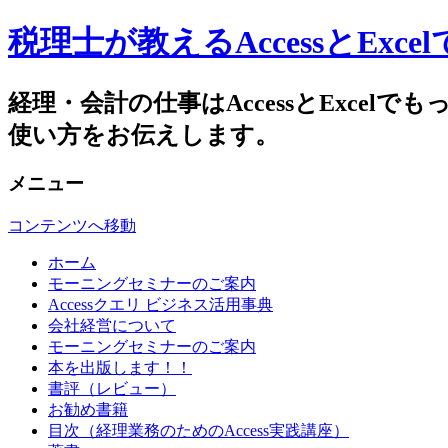
税理士が教えるAccessとEx
経理・会計の仕事はAccessとExc
使い方をお伝えします。
メニュー
コンテンツへ移動
ホーム
モーニングセミナーのご案内
Accessクエリ ビジネス活用事典
会社経営について
モーニングセミナーのご案内
本を出版します！！
書評（レビュー）
お勧め書籍
目次（経理業務のためのAccess実践講座）