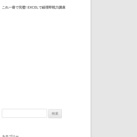
これ一冊で完璧! EXCELで経理即戦力講座
検索:
カテゴリー