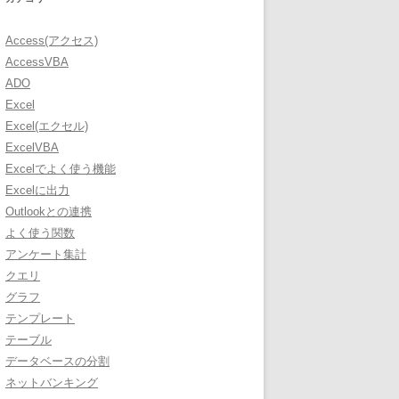
Access(アクセス)
AccessVBA
ADO
Excel
Excel(エクセル)
ExcelVBA
Excelでよく使う機能
Excelに出力
Outlookとの連携
よく使う関数
アンケート集計
クエリ
グラフ
テンプレート
テーブル
データベースの分割
ネットバンキング