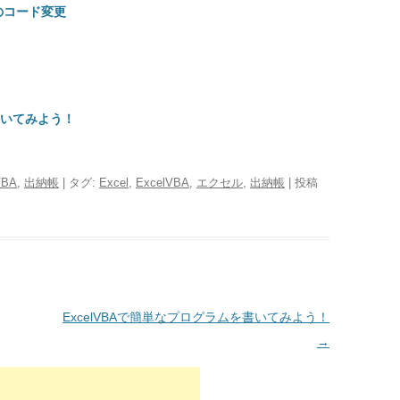
のコード変更
書いてみよう！
VBA
,
出納帳
| タグ:
Excel
,
ExcelVBA
,
エクセル
,
出納帳
| 投稿
ExcelVBAで簡単なプログラムを書いてみよう！
→