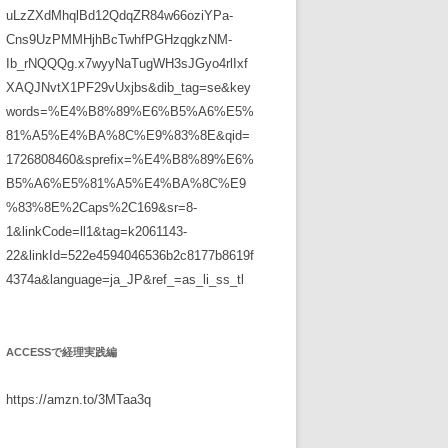
uLzZXdMhqlBd12QdqZR84w66oziYPa-
Cns9UzPMMHjhBcTwhfPGHzqgkzNM-
Ib_rNQQQg.x7wyyNaTugWH3sJGyo4rlIxf
XAQJNvtX1PF29vUxjbs&dib_tag=se&key
words=%E4%B8%89%E6%B5%A6%E5%
81%A5%E4%BA%8C%E9%83%8E&qid=
1726808460&sprefix=%E4%B8%89%E6%
B5%A6%E5%81%A5%E4%BA%8C%E9
%83%8E%2Caps%2C169&sr=8-
1&linkCode=ll1&tag=k2061143-
22&linkId=522e4594046536b2c8177b8619f
4374a&language=ja_JP&ref_=as_li_ss_tl
ACCESSで経理実践編
https://amzn.to/3MTaa3q