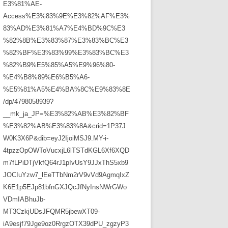
E3%81%AE-
Access%E3%83%9E%E3%82%AF%E3%
83%AD%E3%81%A7%E4%BD%9C%E3
%82%8B%E3%83%87%E3%83%BC%E3
%82%BF%E3%83%99%E3%83%BC%E3
%82%B9%E5%85%A5%E9%96%80-
%E4%B8%89%E6%B5%A6-
%E5%81%A5%E4%BA%8C%E9%83%8E
/dp/4798058939?
__mk_ja_JP=%E3%82%AB%E3%82%BF
%E3%82%AB%E3%83%8A&crid=1P37J
W0K3X6P&dib=eyJ2IjoiMSJ9.MY-i-
4tpzzOpOWToVucxjL6lTSTdKGL6Xf6XQD
m7fLPiDTjVkfQ64rJ1pIvUsY9JJxThS5xb9
JOCIuYzw7_lEeTTbNm2rV9vVd9AgmqIxZ
K6E1p5EJp81bfnGXJQcJfNyInsNWrGWo
VDmIABhuJb-
MT3CzkjUDsJFQMR5jbewXT09-
iA9esjf79Jge9oz0RrgzOTX39dPU_zgzyP3