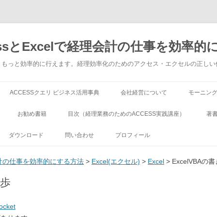
ssとExcelで経理会計の仕事を効率的
でもっともっと効率的に行えます。経理効率化のためのアクセス・エクセルの正し
コンテンツへ移動
ACCESSクエリ ビジネス活用事典
会社経営について
モーニン
お勧め書籍
目次（経理業務のためのACCESS実践講座）
著
ダウンロード
問い合わせ
プロフィール
理会計の仕事を効率的にする方法
>
Excel(エクセル)
>
Excel
> ExcelVBA
一歩
ocket