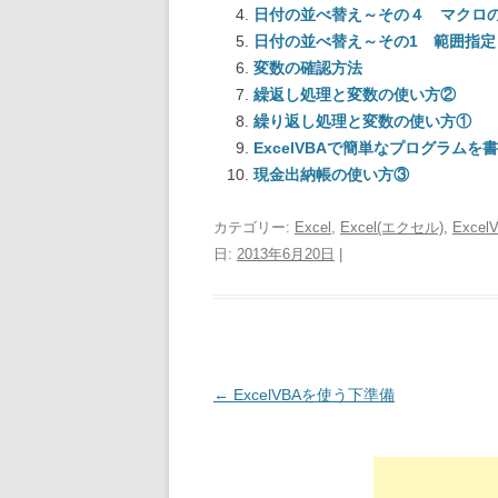
日付の並べ替え～その４ マクロ
日付の並べ替え～その1 範囲指定
変数の確認方法
繰返し処理と変数の使い方②
繰り返し処理と変数の使い方①
ExcelVBAで簡単なプログラムを
現金出納帳の使い方③
カテゴリー:
Excel
,
Excel(エクセル)
,
Excel
日:
2013年6月20日
|
投稿ナビゲーション
←
ExcelVBAを使う下準備