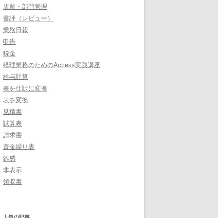
店舗・部門管理
書評（レビュー）
業務日報
申告
税金
経理業務のためのAccess実践講座
給与計算
表を仕訳に変換
表を変換
見積書
試算表
請求書
資金繰り表
雑感
非表示
領収書
人気の記事