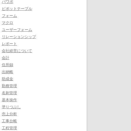
パワポ
ピボットテーブル
フォーム
マクロ
ユーザーフォーム
リレーションシップ
レポート
会社経営について
会計
住所録
出納帳
助成金
勤務管理
名刺管理
基本操作
塗りつぶし
売上分析
工事台帳
工程管理