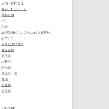
店舗・部門管理
書評（レビュー）
業務日報
申告
税金
経理業務のためのAccess実践講座
給与計算
表を仕訳に変換
表を変換
見積書
試算表
請求書
資金繰り表
雑感
非表示
領収書
人気の記事