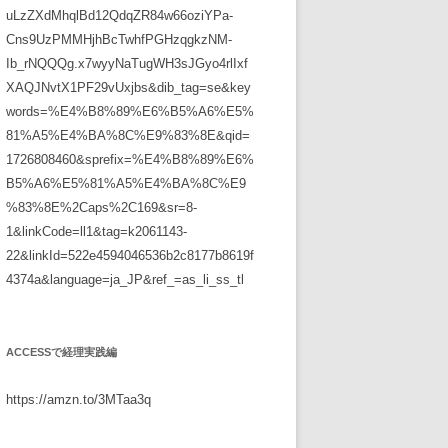
uLzZXdMhqlBd12QdqZR84w66oziYPa-
Cns9UzPMMHjhBcTwhfPGHzqgkzNM-
Ib_rNQQQg.x7wyyNaTugWH3sJGyo4rlIxf
XAQJNvtX1PF29vUxjbs&dib_tag=se&key
words=%E4%B8%89%E6%B5%A6%E5%
81%A5%E4%BA%8C%E9%83%8E&qid=
1726808460&sprefix=%E4%B8%89%E6%
B5%A6%E5%81%A5%E4%BA%8C%E9
%83%8E%2Caps%2C169&sr=8-
1&linkCode=ll1&tag=k2061143-
22&linkId=522e4594046536b2c8177b8619f
4374a&language=ja_JP&ref_=as_li_ss_tl
ACCESSで経理実践編
https://amzn.to/3MTaa3q