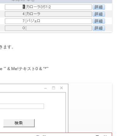
きます。
e ‘” & Me!テキスト0 & “*'”