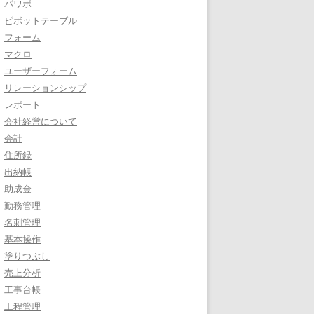
パワポ
ピボットテーブル
フォーム
マクロ
ユーザーフォーム
リレーションシップ
レポート
会社経営について
会計
住所録
出納帳
助成金
勤務管理
名刺管理
基本操作
塗りつぶし
売上分析
工事台帳
工程管理