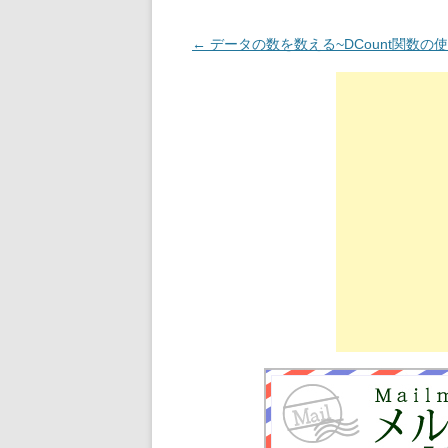
投稿ナビゲーション
←
データの数を数える~DCount関数の