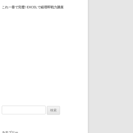
これ一冊で完璧! EXCELで経理即戦力講座
検索:
カテゴリー