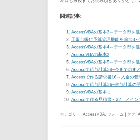
本日も最後までお読み頂きありがとうご
関連記事:
AccessVBAの基本3～データ型
工事台帳に予算管理機能を追加8
AccessVBAの基本4～データ型
AccessVBAの基本2
AccessVBAの基本5～データ型
Accessで給与計算38~今までのま
Accessで作る請求書16～入金
Accessで給与計算36~賞与計算の
AccessVBAの基本１
Accessで作る見積書～32 メイ
カテゴリー:
AccessVBA
,
フォーム
| タグ: