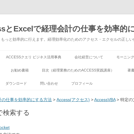
ssとExcelで経理会計の仕事を効率的
でもっともっと効率的に行えます。経理効率化のためのアクセス・エクセルの正し
コンテンツへ移動
ACCESSクエリ ビジネス活用事典
会社経営について
モーニン
お勧め書籍
目次（経理業務のためのACCESS実践講座）
著
ダウンロード
問い合わせ
プロフィール
理会計の仕事を効率的にする方法
>
Access(アクセス)
>
AccessVBA
> 特定
で検索する
ocket