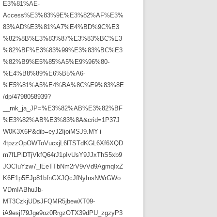
E3%81%AE-
Access%E3%83%9E%E3%82%AF%E3%
83%AD%E3%81%A7%E4%BD%9C%E3
%82%8B%E3%83%87%E3%83%BC%E3
%82%BF%E3%83%99%E3%83%BC%E3
%82%B9%E5%85%A5%E9%96%80-
%E4%B8%89%E6%B5%A6-
%E5%81%A5%E4%BA%8C%E9%83%8E
/dp/4798058939?
__mk_ja_JP=%E3%82%AB%E3%82%BF
%E3%82%AB%E3%83%8A&crid=1P37J
W0K3X6P&dib=eyJ2IjoiMSJ9.MY-i-
4tpzzOpOWToVucxjL6lTSTdKGL6Xf6XQD
m7fLPiDTjVkfQ64rJ1pIvUsY9JJxThS5xb9
JOCIuYzw7_lEeTTbNm2rV9vVd9AgmqIxZ
K6E1p5EJp81bfnGXJQcJfNyInsNWrGWo
VDmIABhuJb-
MT3CzkjUDsJFQMR5jbewXT09-
iA9esjf79Jge9oz0RrgzOTX39dPU_zgzyP3