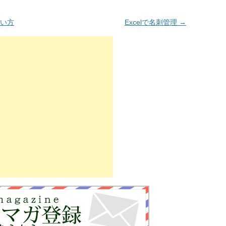
使い方
Excelで名刺管理
→