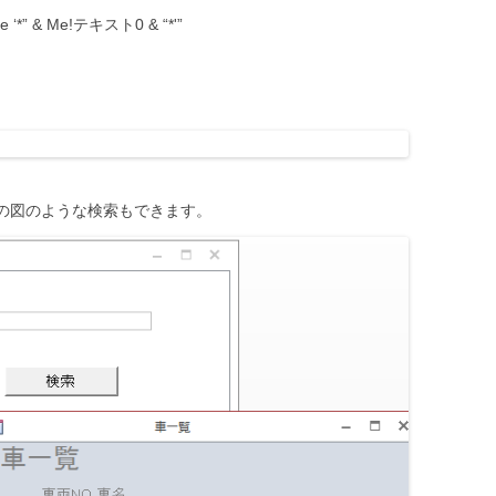
 ‘*” & Me!テキスト0 & “*'”
下の図のような検索もできます。