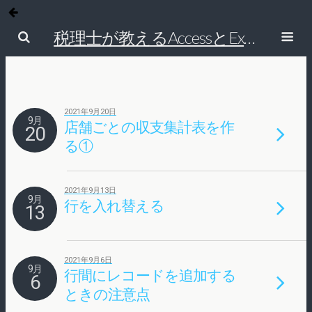
税理士が教えるAccessとExcelで経理の仕事を効率的にする方法
2021年9月20日
9月
店舗ごとの収支集計表を作
20
る①
2021年9月13日
9月
行を入れ替える
13
2021年9月6日
9月
行間にレコードを追加する
6
ときの注意点