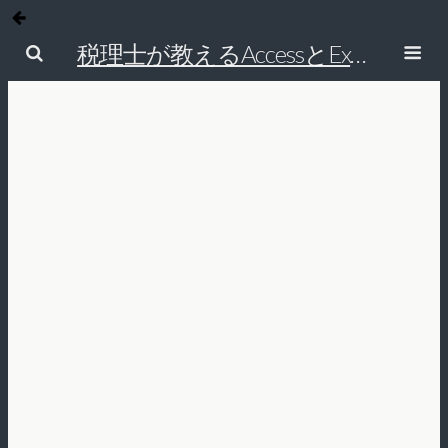
税理士が教えるAccessとExcelで経理の仕事を効率的にする方法